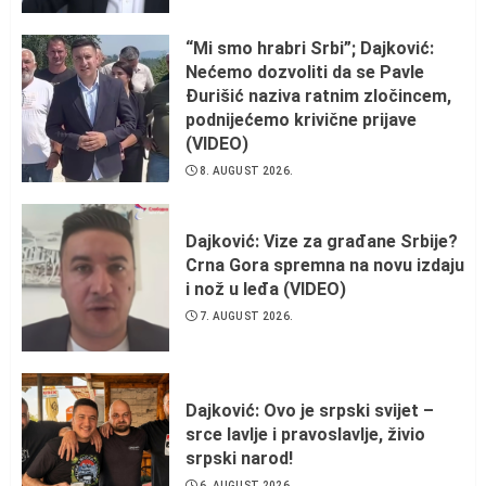
“Mi smo hrabri Srbi”; Dajković:
Nećemo dozvoliti da se Pavle
Đurišić naziva ratnim zločincem,
podnijećemo krivične prijave
(VIDEO)
8. AUGUST 2026.
Dajković: Vize za građane Srbije?
Crna Gora spremna na novu izdaju
i nož u leđa (VIDEO)
7. AUGUST 2026.
Dajković: Ovo je srpski svijet –
srce lavlje i pravoslavlje, živio
srpski narod!
6. AUGUST 2026.