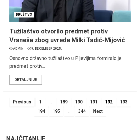
DRUŠTVO
Tužilaštvo otvorilo predmet protiv
Vraneša zbog uvrede Milki Tadić-Mijović
ADMIN
9. DECEMBER 2025.
Osnovno državno tužilaštvo u Pljevljima formiralo je
predmet protiv...
DETALJNIJE
Posts
Previous
1
…
189
190
191
192
193
194
195
…
344
Next
pagination
NAJČITANIJE