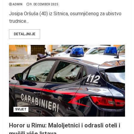
ADMIN
9. DECEMBER 2025.
Josipa Oršuša (40) iz Sitnica, osumnjičenog za ubistvo
trudnice...
DETALJNIJE
SVIJET
Horor u Rimu: Maloljetnici i odrasli oteli i
mučili više žrtava