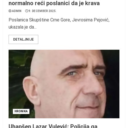
normalno reći poslanici da je krava
ADMIN
9. DECEMBER 2025.
Poslanica Skupštine Crne Gore, Jevrosima Pejović,
ukazala je da...
DETALJNIJE
HRONIKA
Uhapšen Lazar Vulević: Policija ga