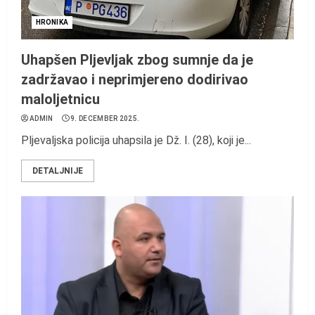
HRONIKA
Uhapšen Pljevljak zbog sumnje da je
zadržavao i neprimjereno dodirivao
maloljetnicu
ADMIN
9. DECEMBER 2025.
Pljevaljska policija uhapsila je Dž. I. (28), koji je...
DETALJNIJE