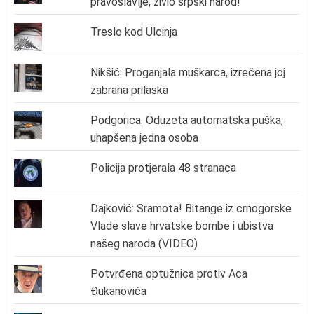
pravoslavlje, živio srpski narod!
Treslo kod Ulcinja
Nikšić: Proganjala muškarca, izrečena joj
zabrana prilaska
Podgorica: Oduzeta automatska puška,
uhapšena jedna osoba
Policija protjerala 48 stranaca
Dajković: Sramota! Bitange iz crnogorske
Vlade slave hrvatske bombe i ubistva
našeg naroda (VIDEO)
Potvrđena optužnica protiv Aca
Đukanovića