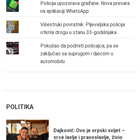
Policija upozorava građane: Nova prevara
na aplikaciji WhatsApp
Višestruki povratnik: Pljevaljska policija
otkrila drogu u stanu 33-godišnjaka
Pokušao da podmiti policajca, pa se
zaključao sa suprugom i djecom u
automobilu
POLITIKA
Dajković: Ovo je srpski svijet –
srce lavlje i pravoslavlje, živio