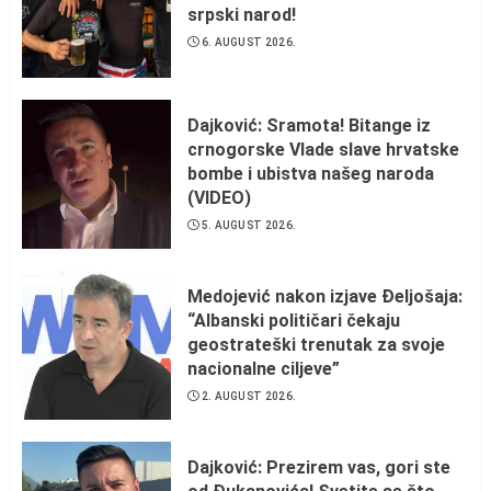
srpski narod!
6. AUGUST 2026.
Dajković: Sramota! Bitange iz
crnogorske Vlade slave hrvatske
bombe i ubistva našeg naroda
(VIDEO)
5. AUGUST 2026.
Medojević nakon izjave Đeljošaja:
“Albanski političari čekaju
geostrateški trenutak za svoje
nacionalne ciljeve”
2. AUGUST 2026.
Dajković: Prezirem vas, gori ste