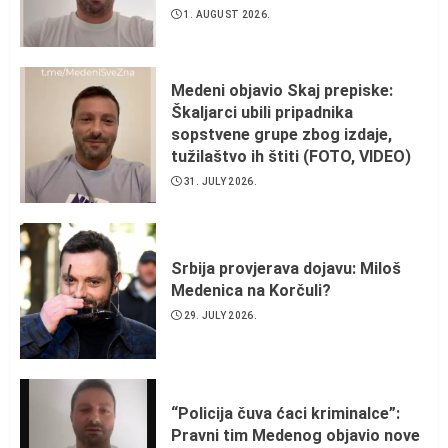
1. AUGUST 2026.
Medeni objavio Skaj prepiske:
Škaljarci ubili pripadnika
sopstvene grupe zbog izdaje,
tužilaštvo ih štiti (FOTO, VIDEO)
31. JULY 2026.
Srbija provjerava dojavu: Miloš
Medenica na Korčuli?
29. JULY 2026.
“Policija čuva ćaci kriminalce”:
Pravni tim Medenog objavio nove