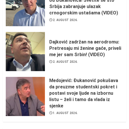
od Đukanovića! Svetite se što
Srbija zabranjuje ulazak
crnogorskim ustašama (VIDEO)
2. AUGUST 2026.
Dajković zadržan na aerodromu:
Pretresaju mi ženine gaće, priveli
me jer sam Srbin! (VIDEO)
2. AUGUST 2026.
Medojević: Đukanović pokušava
da preuzme studentski pokret i
postavi svoje ljude na izbornu
listu – želi i tamo da vlada iz
sjenke
1. AUGUST 2026.