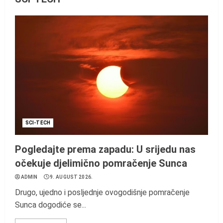
SCI-TECH
Pogledajte prema zapadu: U srijedu nas
očekuje djelimično pomračenje Sunca
ADMIN
9. AUGUST 2026.
Drugo, ujedno i posljednje ovogodišnje pomračenje
Sunca dogodiće se...