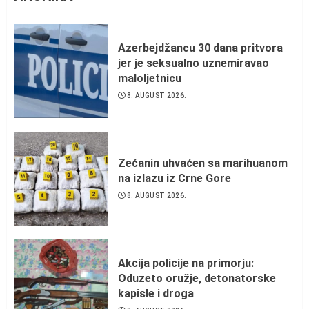
Azerbejdžancu 30 dana pritvora
jer je seksualno uznemiravao
maloljetnicu
8. AUGUST 2026.
Zećanin uhvaćen sa marihuanom
na izlazu iz Crne Gore
8. AUGUST 2026.
Akcija policije na primorju:
Oduzeto oružje, detonatorske
kapisle i droga