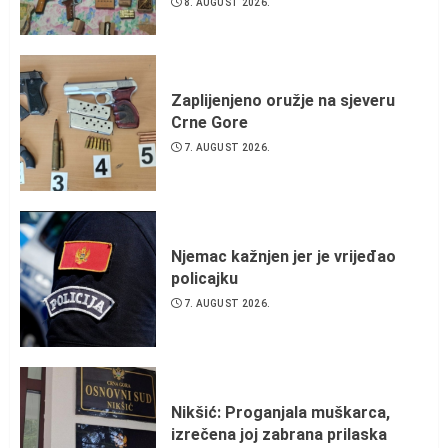
8. AUGUST 2026.
Zaplijenjeno oružje na sjeveru
Crne Gore
7. AUGUST 2026.
Njemac kažnjen jer je vrijeđao
policajku
7. AUGUST 2026.
Nikšić: Proganjala muškarca,
izrečena joj zabrana prilaska