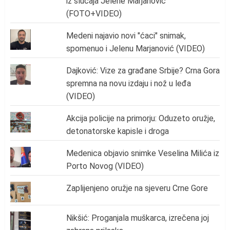
iz slučaja Jelene Marjanović"
(FOTO+VIDEO)
Medeni najavio novi "ćaci" snimak,
spomenuo i Jelenu Marjanović (VIDEO)
Dajković: Vize za građane Srbije? Crna Gora
spremna na novu izdaju i nož u leđa
(VIDEO)
Akcija policije na primorju: Oduzeto oružje,
detonatorske kapisle i droga
Medenica objavio snimke Veselina Milića iz
Porto Novog (VIDEO)
Zaplijenjeno oružje na sjeveru Crne Gore
Nikšić: Proganjala muškarca, izrečena joj