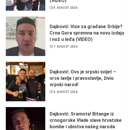
(VIDEO)
8. AUGUST 2026.
Dajković: Vize za građane Srbije?
Crna Gora spremna na novu izdaju
i nož u leđa (VIDEO)
7. AUGUST 2026.
Dajković: Ovo je srpski svijet –
srce lavlje i pravoslavlje, živio
srpski narod!
6. AUGUST 2026.
Dajković: Sramota! Bitange iz
crnogorske Vlade slave hrvatske
bombe i ubistva našeg naroda