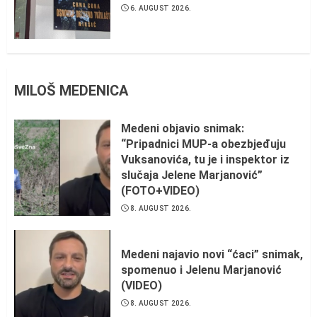
6. AUGUST 2026.
MILOŠ MEDENICA
Medeni objavio snimak:
“Pripadnici MUP-a obezbjeđuju
Vuksanovića, tu je i inspektor iz
slučaja Jelene Marjanović”
(FOTO+VIDEO)
8. AUGUST 2026.
Medeni najavio novi “ćaci” snimak,
spomenuo i Jelenu Marjanović
(VIDEO)
8. AUGUST 2026.