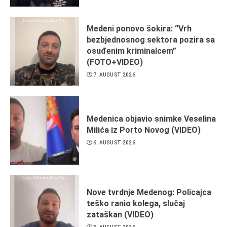
Medeni ponovo šokira: “Vrh
bezbjednosnog sektora pozira sa
osuđenim kriminalcem”
(FOTO+VIDEO)
7. AUGUST 2026.
Medenica objavio snimke Veselina
Milića iz Porto Novog (VIDEO)
6. AUGUST 2026.
Nove tvrdnje Medenog: Policajca
teško ranio kolega, slučaj
zataškan (VIDEO)