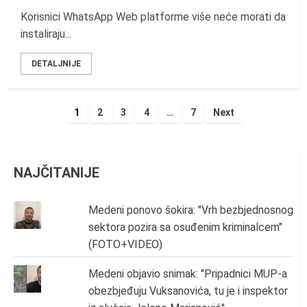
Korisnici WhatsApp Web platforme više neće morati da
instaliraju...
DETALJNIJE
Posts
1
2
3
4
…
7
Next
pagination
NAJČITANIJE
Medeni ponovo šokira: "Vrh bezbjednosnog
sektora pozira sa osuđenim kriminalcem"
(FOTO+VIDEO)
Medeni objavio snimak: "Pripadnici MUP-a
obezbjeđuju Vuksanovića, tu je i inspektor