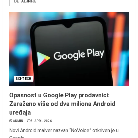
DETALJNIJE
SCI-TECH
Opasnost u Google Play prodavnici:
Zaraženo više od dva miliona Android
uređaja
ADMIN
5. APRIL 2026.
Novi Android malver nazvan “NoVoice” otkriven je u