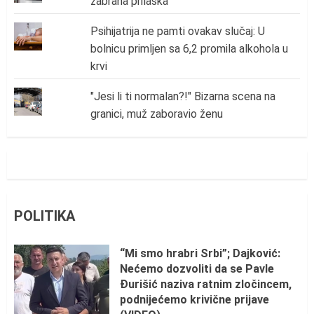
zabrana prilaska
Psihijatrija ne pamti ovakav slučaj: U
bolnicu primljen sa 6,2 promila alkohola u
krvi
"Jesi li ti normalan?!" Bizarna scena na
granici, muž zaboravio ženu
POLITIKA
“Mi smo hrabri Srbi”; Dajković:
Nećemo dozvoliti da se Pavle
Đurišić naziva ratnim zločincem,
podnijećemo krivične prijave