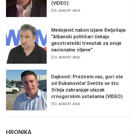
(VIDEO)
5. AUGUST 2026.
Medojević nakon izjave Đeljošaja:
“Albanski političari čekaju
geostrateški trenutak za svoje
nacionalne ciljeve”
2. AUGUST 2026.
Dajković: Prezirem vas, gori ste
od Đukanovića! Svetite se što
Srbija zabranjuje ulazak
crnogorskim ustašama (VIDEO)
2. AUGUST 2026.
HRONIKA