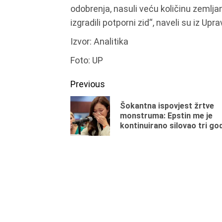
odobrenja, nasuli veću količinu zemlj
izgradili potporni zid“, naveli su iz Upra
Izvor: Analitika
Foto: UP
Continue
Previous
Reading
Šokantna ispovjest žrtve
monstruma: Epstin me je
kontinuirano silovao tri go