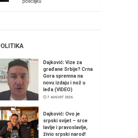
policajku
POLITIKA
Dajković: Vize za
građane Srbije? Crna
Gora spremna na
novu izdaju i nož u
leđa (VIDEO)
7. AUGUST 2026.
Dajković: Ovo je
srpski svijet – srce
lavlje i pravoslavlje,
živio srpski narod!