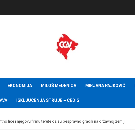
EKONOMIJA
MILOŠ MEDENICA
MIRJANA PAJKOVIĆ
AVA
ISKLJUČENJA STRUJE – CEDIS
antno lice i njegovu firmu terete da su bespravno gradili na državnoj zemlji