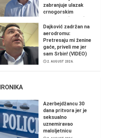
zabranjuje ulazak
crnogorskim
ustašama (VIDEO)
Dajković zadržan na
2. AUGUST 2026.
aerodromu:
Pretresaju mi ženine
gaće, priveli me jer
sam Srbin! (VIDEO)
2. AUGUST 2026.
HRONIKA
Azerbejdžancu 30
dana pritvora jer je
seksualno
uznemiravao
maloljetnicu