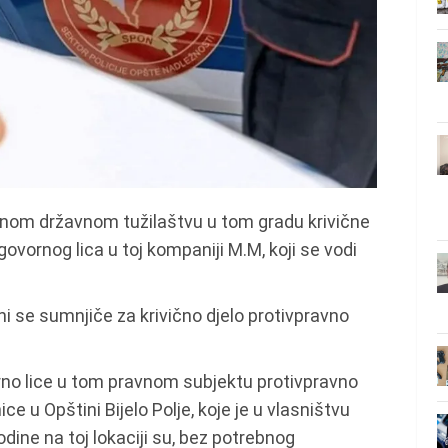
ovnom državnom tužilaštvu u tom gradu krivične
govornog lica u toj kompaniji M.M, koji se vodi
ni se sumnjiče za krivično djelo protivpravno
rno lice u tom pravnom subjektu protivpravno
ce u Opštini Bijelo Polje, koje je u vlasništvu
ine na toj lokaciji su, bez potrebnog