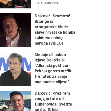
6. AUGUST 2026.
Dajković: Sramota!
Bitange iz
crnogorske Vlade
slave hrvatske bombe
i ubistva našeg
naroda (VIDEO)
5. AUGUST 2026.
Medojević nakon
izjave Đeljošaja:
“Albanski političari
čekaju geostrateški
trenutak za svoje
nacionalne ciljeve”
2. AUGUST 2026.
Dajković: Prezirem
vas, gori ste od
Đukanovića! Svetite
se što Srbija