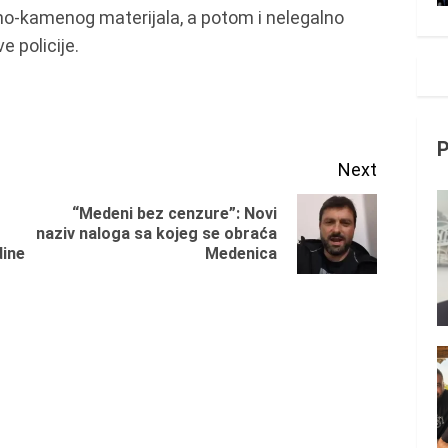
ano-kamenog materijala, a potom i nelegalno
ve policije.
Next
“Medeni bez cenzure”: Novi
Previous
Next
naziv naloga sa kojeg se obraća
dine
Medenica
post:
post: