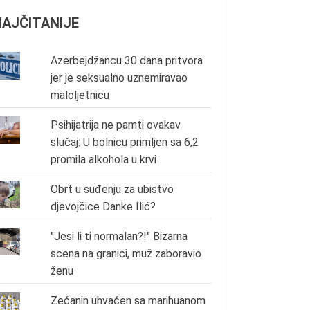
NAJČITANIJE
Azerbejdžancu 30 dana pritvora
jer je seksualno uznemiravao
maloljetnicu
Psihijatrija ne pamti ovakav
slučaj: U bolnicu primljen sa 6,2
promila alkohola u krvi
Obrt u suđenju za ubistvo
djevojčice Danke Ilić?
"Jesi li ti normalan?!" Bizarna
scena na granici, muž zaboravio
ženu
Zećanin uhvaćen sa marihuanom