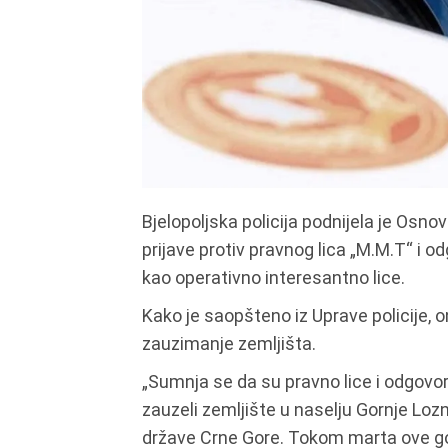
Bjelopoljska policija podnijela je Osn
prijave protiv pravnog lica „M.M.T“ i od
kao operativno interesantno lice.
Kako je saopšteno iz Uprave policije, o
zauzimanje zemljišta.
„Sumnja se da su pravno lice i odgovo
zauzeli zemljište u naselju Gornje Lozni
države Crne Gore. Tokom marta ove god