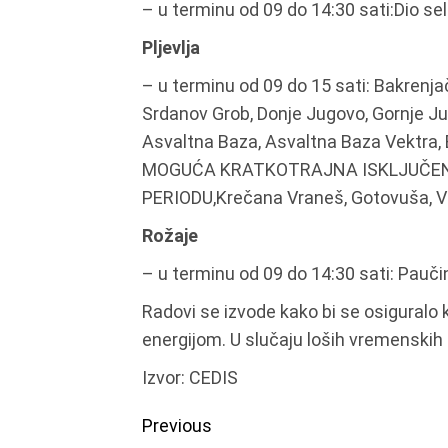
– u terminu od 09 do 14:30 sati:Dio sel
Pljevlja
– u terminu od 09 do 15 sati: Bakrenj
Srdanov Grob, Donje Jugovo, Gornje Jug
Asvaltna Baza, Asvaltna Baza Vektra, 
MOGUĆA KRATKOTRAJNA ISKLJUČE
PERIODU,Krečana Vraneš, Gotovuša, Ve
Rožaje
– u terminu od 09 do 14:30 sati: Pauči
Radovi se izvode kako bi se osiguralo k
energijom. U slučaju loših vremenskih 
Izvor: CEDIS
Continue
Previous