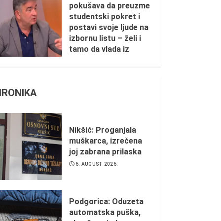
pokušava da preuzme
studentski pokret i
postavi svoje ljude na
izbornu listu – želi i
tamo da vlada iz
sjenke
1. AUGUST 2026.
HRONIKA
Nikšić: Proganjala
muškarca, izrečena
joj zabrana prilaska
6. AUGUST 2026.
Podgorica: Oduzeta
automatska puška,