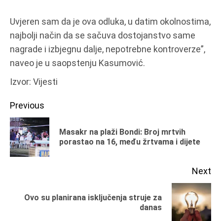
Uvjeren sam da je ova odluka, u datim okolnostima,
najbolji način da se sačuva dostojanstvo same
nagrade i izbjegnu dalje, nepotrebne kontroverze”,
naveo je u saopstenju Kasumović.
Izvor: Vijesti
Continue
Previous
Reading
Masakr na plaži Bondi: Broj mrtvih
Pr
porastao na 16, među žrtvama i dijete
po
Next
Ovo su planirana isključenja struje za
Next
danas
post: