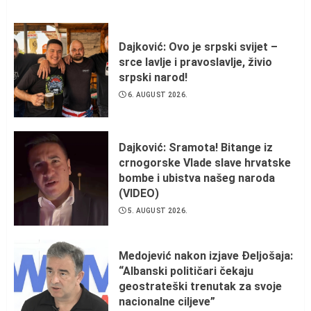
Dajković: Ovo je srpski svijet –
srce lavlje i pravoslavlje, živio
srpski narod!
6. AUGUST 2026.
Dajković: Sramota! Bitange iz
crnogorske Vlade slave hrvatske
bombe i ubistva našeg naroda
(VIDEO)
5. AUGUST 2026.
Medojević nakon izjave Đeljošaja:
“Albanski političari čekaju
geostrateški trenutak za svoje
nacionalne ciljeve”