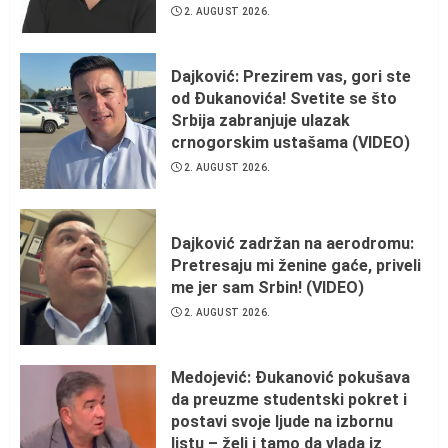
2. AUGUST 2026.
Dajković: Prezirem vas, gori ste
od Đukanovića! Svetite se što
Srbija zabranjuje ulazak
crnogorskim ustašama (VIDEO)
2. AUGUST 2026.
Dajković zadržan na aerodromu:
Pretresaju mi ženine gaće, priveli
me jer sam Srbin! (VIDEO)
2. AUGUST 2026.
Medojević: Đukanović pokušava
da preuzme studentski pokret i
postavi svoje ljude na izbornu
listu – želi i tamo da vlada iz