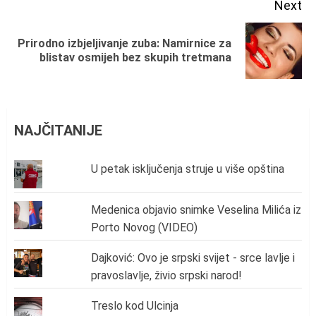
Next
Prirodno izbjeljivanje zuba: Namirnice za
Next
blistav osmijeh bez skupih tretmana
post:
NAJČITANIJE
U petak isključenja struje u više opština
Medenica objavio snimke Veselina Milića iz
Porto Novog (VIDEO)
Dajković: Ovo je srpski svijet - srce lavlje i
pravoslavlje, živio srpski narod!
Treslo kod Ulcinja