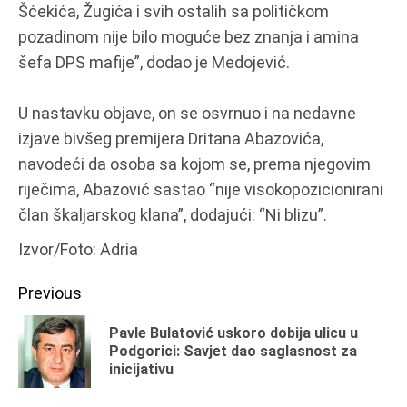
Šćekića, Žugića i svih ostalih sa političkom
pozadinom nije bilo moguće bez znanja i amina
šefa DPS mafije”, dodao je Medojević.
U nastavku objave, on se osvrnuo i na nedavne
izjave bivšeg premijera Dritana Abazovića,
navodeći da osoba sa kojom se, prema njegovim
riječima, Abazović sastao “nije visokopozicionirani
član škaljarskog klana”, dodajući: “Ni blizu”.
Izvor/Foto: Adria
Continue
Previous
Reading
Pavle Bulatović uskoro dobija ulicu u
Pr
Podgorici: Savjet dao saglasnost za
inicijativu
po