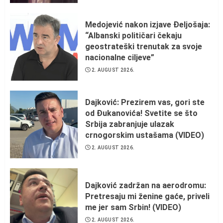
Medojević nakon izjave Đeljošaja:
“Albanski političari čekaju
geostrateški trenutak za svoje
nacionalne ciljeve”
2. AUGUST 2026.
Dajković: Prezirem vas, gori ste
od Đukanovića! Svetite se što
Srbija zabranjuje ulazak
crnogorskim ustašama (VIDEO)
2. AUGUST 2026.
Dajković zadržan na aerodromu:
Pretresaju mi ženine gaće, priveli
me jer sam Srbin! (VIDEO)
2. AUGUST 2026.