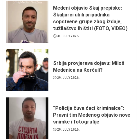
Medeni objavio Skaj prepiske:
Škaljarci ubili pripadnika
sopstvene grupe zbog izdaje,
tužilaštvo ih štiti (FOTO, VIDEO)
31. JULY 2026.
Srbija provjerava dojavu: Miloš
Medenica na Korčuli?
29. JULY 2026.
“Policija čuva ćaci kriminalce”:
Pravni tim Medenog objavio nove
snimke i fotografije
29. JULY 2026.