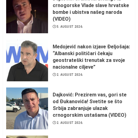
crnogorske Vlade slave hrvatske
bombe i ubistva našeg naroda
(VIDEO)
5. AUGUST 2026.
Medojević nakon izjave Đeljošaja:
“Albanski političari čekaju
geostrateški trenutak za svoje
nacionalne ciljeve”
2. AUGUST 2026.
Dajković: Prezirem vas, gori ste
od Đukanovića! Svetite se što
Srbija zabranjuje ulazak
crnogorskim ustašama (VIDEO)
2. AUGUST 2026.