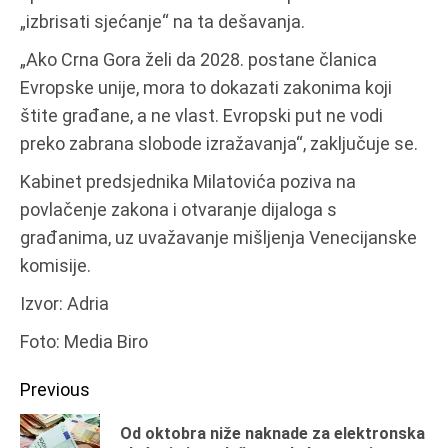
„izbrisati sjećanje“ na ta dešavanja.
„Ako Crna Gora želi da 2028. postane članica
Evropske unije, mora to dokazati zakonima koji
štite građane, a ne vlast. Evropski put ne vodi
preko zabrana slobode izražavanja“, zaključuje se.
Kabinet predsjednika Milatovića poziva na
povlačenje zakona i otvaranje dijaloga s
građanima, uz uvažavanje mišljenja Venecijanske
komisije.
Izvor: Adria
Foto: Media Biro
Continue
Previous
Reading
Od oktobra niže naknade za elektronska
Pr