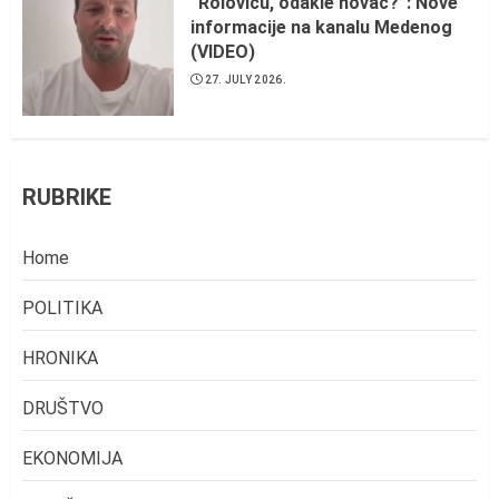
“Roloviću, odakle novac?”: Nove
informacije na kanalu Medenog
(VIDEO)
27. JULY 2026.
RUBRIKE
Home
POLITIKA
HRONIKA
DRUŠTVO
EKONOMIJA