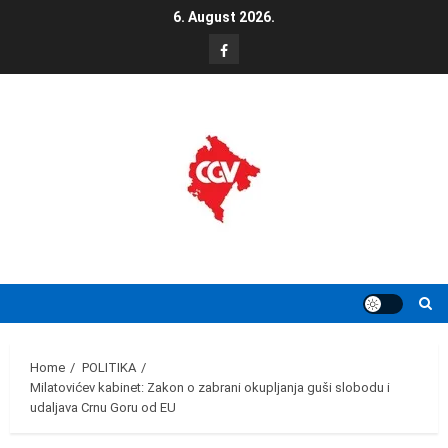
Skip
6. August 2026.
to
FB
content
Home
POLITIKA
Milatovićev kabinet: Zakon o zabrani okupljanja guši slobodu i
udaljava Crnu Goru od EU