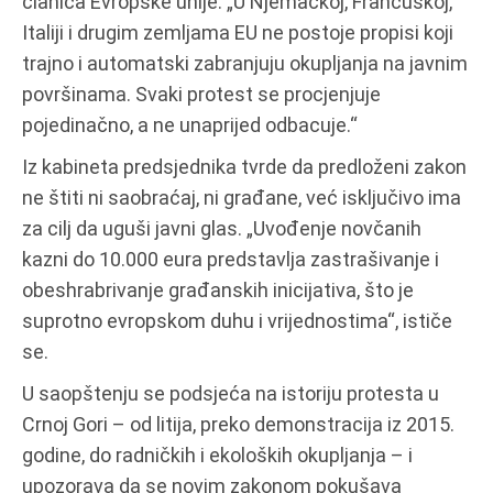
članica Evropske unije: „U Njemačkoj, Francuskoj,
Italiji i drugim zemljama EU ne postoje propisi koji
trajno i automatski zabranjuju okupljanja na javnim
površinama. Svaki protest se procjenjuje
pojedinačno, a ne unaprijed odbacuje.“
Iz kabineta predsjednika tvrde da predloženi zakon
ne štiti ni saobraćaj, ni građane, već isključivo ima
za cilj da uguši javni glas. „Uvođenje novčanih
kazni do 10.000 eura predstavlja zastrašivanje i
obeshrabrivanje građanskih inicijativa, što je
suprotno evropskom duhu i vrijednostima“, ističe
se.
U saopštenju se podsjeća na istoriju protesta u
Crnoj Gori – od litija, preko demonstracija iz 2015.
godine, do radničkih i ekoloških okupljanja – i
upozorava da se novim zakonom pokušava