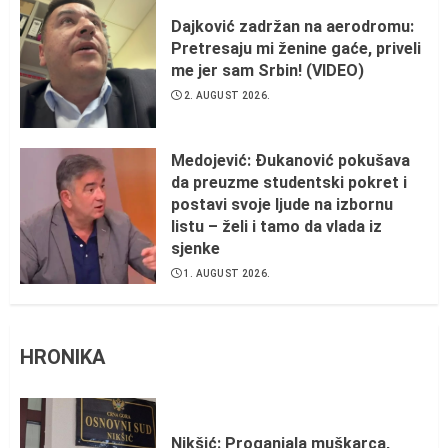
Dajković zadržan na aerodromu:
Pretresaju mi ženine gaće, priveli
me jer sam Srbin! (VIDEO)
2. AUGUST 2026.
Medojević: Đukanović pokušava
da preuzme studentski pokret i
postavi svoje ljude na izbornu
listu – želi i tamo da vlada iz
sjenke
1. AUGUST 2026.
HRONIKA
Nikšić: Proganjala muškarca,