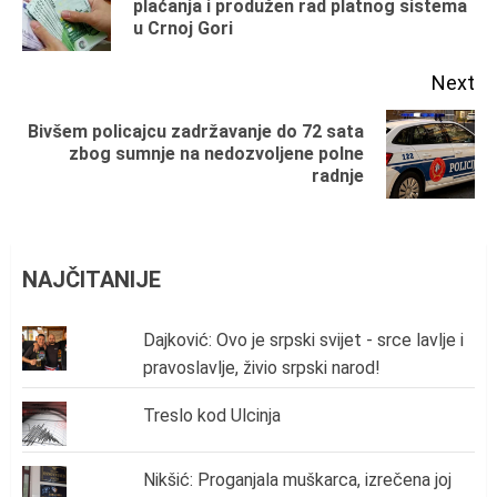
plaćanja i produžen rad platnog sistema
u Crnoj Gori
po
Next
Bivšem policajcu zadržavanje do 72 sata
Next
zbog sumnje na nedozvoljene polne
radnje
post:
NAJČITANIJE
Dajković: Ovo je srpski svijet - srce lavlje i
pravoslavlje, živio srpski narod!
Treslo kod Ulcinja
Nikšić: Proganjala muškarca, izrečena joj