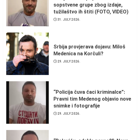
sopstvene grupe zbog izdaje,
tužilaštvo ih štiti (FOTO, VIDEO)
31. JULY 2026.
Srbija provjerava dojavu: Miloš
Medenica na Korčuli?
29. JULY 2026.
“Policija čuva ćaci kriminalce”:
Pravni tim Medenog objavio nove
snimke i fotografije
29. JULY 2026.