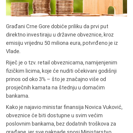
Građani Crne Gore dobiće priliku da prvi put
direktno investiraju u državne obveznice, kroz
emisiju vrijednu 50 miliona eura, potvrđeno je iz
Vlade.
Riječ je o tzv. retail obveznicama, namijenjenim
fizičkim licima, koje će nuditi očekivani godišnji
prinos od oko 3% – što je značajno više od
prosječnih kamata na štednju u domaćim
bankama.
Kako je najavio ministar finansija Novica Vuković,
obveznice će biti dostupne u svim većim
poslovnim bankama, bez dodatnih troškova za
građane, jer sve naknade snosi Ministarstvo