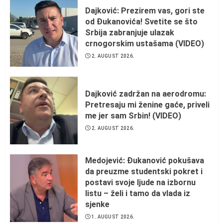
Dajković: Prezirem vas, gori ste
od Đukanovića! Svetite se što
Srbija zabranjuje ulazak
crnogorskim ustašama (VIDEO)
2. AUGUST 2026.
Dajković zadržan na aerodromu:
Pretresaju mi ženine gaće, priveli
me jer sam Srbin! (VIDEO)
2. AUGUST 2026.
Medojević: Đukanović pokušava
da preuzme studentski pokret i
postavi svoje ljude na izbornu
listu – želi i tamo da vlada iz
sjenke
1. AUGUST 2026.