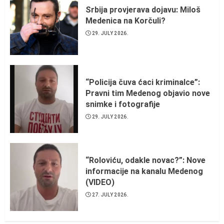
Srbija provjerava dojavu: Miloš
Medenica na Korčuli?
29. JULY 2026.
“Policija čuva ćaci kriminalce”:
Pravni tim Medenog objavio nove
snimke i fotografije
29. JULY 2026.
“Roloviću, odakle novac?”: Nove
informacije na kanalu Medenog
(VIDEO)
27. JULY 2026.