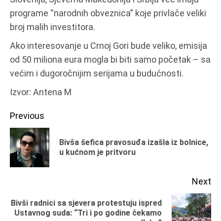
programe “narodnih obveznica” koje privlače veliki
broj malih investitora.
Ako interesovanje u Crnoj Gori bude veliko, emisija
od 50 miliona eura mogla bi biti samo početak – sa
većim i dugoročnijim serijama u budućnosti.
Izvor: Antena M
Continue
Previous
Reading
Bivša šefica pravosuđa izašla iz bolnice,
Pr
u kućnom je pritvoru
po
Next
Bivši radnici sa sjevera protestuju ispred
Next
Ustavnog suda: “Tri i po godine čekamo