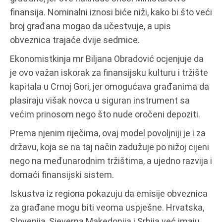
finansija. Nominalni iznosi biće niži, kako bi što veći
broj građana mogao da učestvuje, a upis
obveznica trajaće dvije sedmice.
Ekonomistkinja mr Biljana Obradović ocjenjuje da
je ovo važan iskorak za finansijsku kulturu i tržište
kapitala u Crnoj Gori, jer omogućava građanima da
plasiraju višak novca u siguran instrument sa
većim prinosom nego što nude oročeni depoziti.
Prema njenim riječima, ovaj model povoljniji je i za
državu, koja se na taj način zadužuje po nižoj cijeni
nego na međunarodnim tržištima, a ujedno razvija i
domaći finansijski sistem.
Iskustva iz regiona pokazuju da emisije obveznica
za građane mogu biti veoma uspješne. Hrvatska,
Slovenija, Sjeverna Makedonija i Srbija već imaju