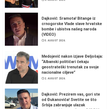
Dajković: Sramota! Bitange iz
crnogorske Vlade slave hrvatske
bombe i ubistva našeg naroda
(VIDEO)
5. AUGUST 2026.
Medojević nakon izjave Đeljošaja:
“Albanski političari čekaju
geostrateški trenutak za svoje
nacionalne ciljeve”
2. AUGUST 2026.
Dajković: Prezirem vas, gori ste
od Đukanovića! Svetite se što
Srbija zabranjuje ulazak