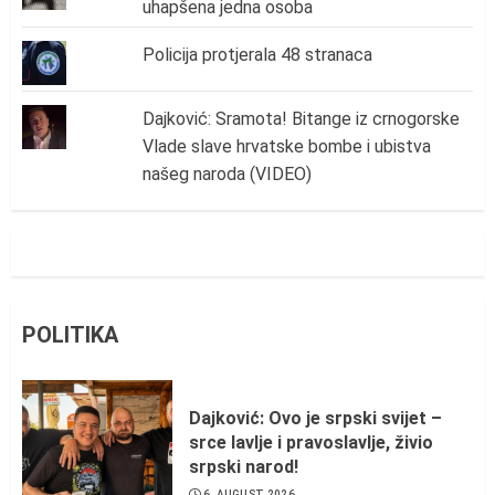
uhapšena jedna osoba
Policija protjerala 48 stranaca
Dajković: Sramota! Bitange iz crnogorske
Vlade slave hrvatske bombe i ubistva
našeg naroda (VIDEO)
POLITIKA
Dajković: Ovo je srpski svijet –
srce lavlje i pravoslavlje, živio
srpski narod!
6. AUGUST 2026.