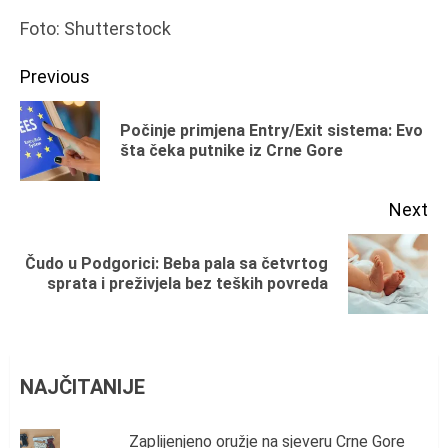
Foto: Shutterstock
Continue
Previous
Reading
Počinje primjena Entry/Exit sistema: Evo
Pr
šta čeka putnike iz Crne Gore
po
Next
Čudo u Podgorici: Beba pala sa četvrtog
Next
sprata i preživjela bez teških povreda
post:
NAJČITANIJE
Zaplijenjeno oružje na sjeveru Crne Gore