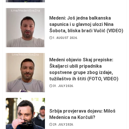
Medeni: Još jedna balkanska
sapunica i u glavnoj ulozi Nina
Šobota, bliska braći Vučić (VIDEO)
1. AUGUST 2026.
Medeni objavio Skaj prepiske:
Škaljarci ubili pripadnika
sopstvene grupe zbog izdaje,
tužilaštvo ih štiti (FOTO, VIDEO)
31. JULY 2026.
Srbija provjerava dojavu: Miloš
Medenica na Korčuli?
29. JULY 2026.