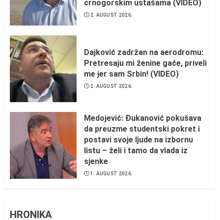
crnogorskim ustašama (VIDEO)
2. AUGUST 2026.
Dajković zadržan na aerodromu:
Pretresaju mi ženine gaće, priveli
me jer sam Srbin! (VIDEO)
2. AUGUST 2026.
Medojević: Đukanović pokušava
da preuzme studentski pokret i
postavi svoje ljude na izbornu
listu – želi i tamo da vlada iz
sjenke
1. AUGUST 2026.
HRONIKA