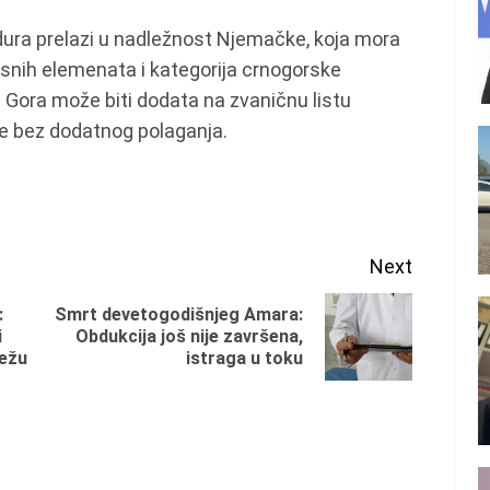
dura prelazi u nadležnost Njemačke, koja mora
snih elemenata i kategorija crnogorske
Gora može biti dodata na zvaničnu listu
je bez dodatnog polaganja.
Next
:
Smrt devetogodišnjeg Amara:
Previous
Next
i
Obdukcija još nije završena,
režu
istraga u toku
post:
post: