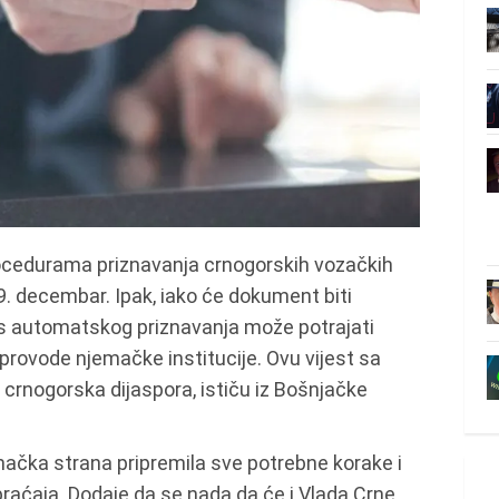
procedurama priznavanja crnogorskih vozačkih
. decembar. Ipak, iako će dokument biti
s automatskog priznavanja može potrajati
sprovode njemačke institucije. Ovu vijest sa
crnogorska dijaspora, ističu iz Bošnjačke
mačka strana pripremila sve potrebne korake i
raćaja. Dodaje da se nada da će i Vlada Crne