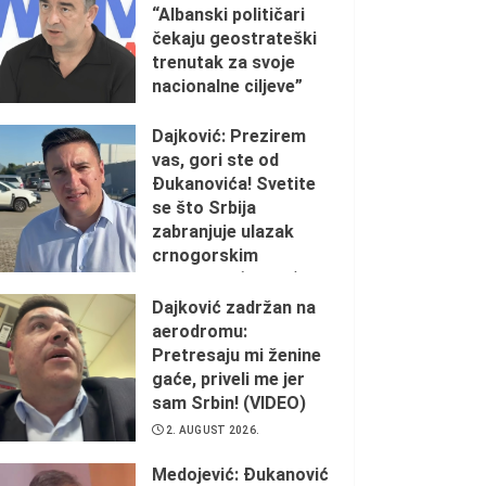
“Albanski političari
čekaju geostrateški
trenutak za svoje
nacionalne ciljeve”
2. AUGUST 2026.
Dajković: Prezirem
vas, gori ste od
Đukanovića! Svetite
se što Srbija
zabranjuje ulazak
crnogorskim
ustašama (VIDEO)
Dajković zadržan na
2. AUGUST 2026.
aerodromu:
Pretresaju mi ženine
gaće, priveli me jer
sam Srbin! (VIDEO)
2. AUGUST 2026.
Medojević: Đukanović