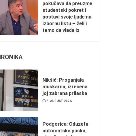
pokušava da preuzme
studentski pokret i
postavi svoje ljude na
izbornu listu – želi i
tamo da vlada iz
sjenke
1. AUGUST 2026.
HRONIKA
Nikšić: Proganjala
muškarca, izrečena
joj zabrana prilaska
6. AUGUST 2026.
Podgorica: Oduzeta
automatska puška,