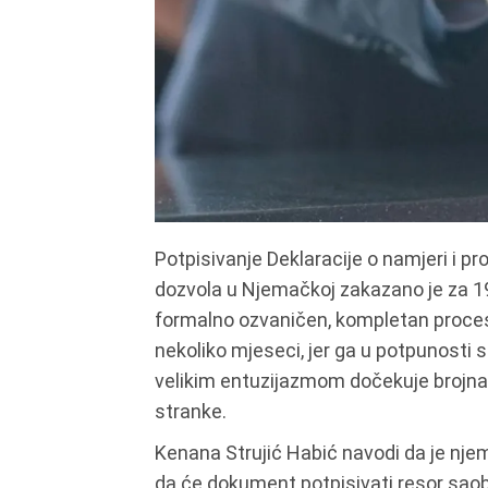
Potpisivanje Deklaracije o namjeri i 
dozvola u Njemačkoj zakazano je za 19
formalno ozvaničen, kompletan proce
nekoliko mjeseci, jer ga u potpunosti 
velikim entuzijazmom dočekuje brojna 
stranke.
Kenana Strujić Habić navodi da je nje
da će dokument potpisivati resor saob