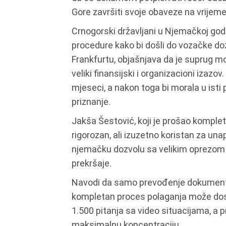
Gore završiti svoje obaveze na vrijeme
Crnogorski državljani u Njemačkoj god
procedure kako bi došli do vozačke dozv
Frankfurtu, objašnjava da je suprug mo
veliki finansijski i organizacioni izazo
mjeseci, a nakon toga bi morala u isti 
priznanje.
Jakša Šestović, koji je prošao komple
rigorozan, ali izuzetno koristan za una
njemačku dozvolu sa velikim oprezom je
prekršaje.
Navodi da samo prevođenje dokumentaci
kompletan proces polaganja može dostić
1.500 pitanja sa video situacijama, a p
maksimalnu koncentraciju.