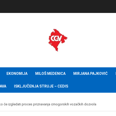
EKONOMIJA
MILOŠ MEDENICA
MIRJANA PAJKOVIĆ
AVA
ISKLJUČENJA STRUJE – CEDIS
ko će izgledati proces priznavanja crnogorskih vozačkih dozvola