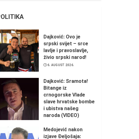
POLITIKA
Dajković: Ovo je
srpski svijet – srce
lavlje i pravoslavlje,
živio srpski narod!
6. AUGUST 2026.
Dajković: Sramota!
Bitange iz
crnogorske Vlade
slave hrvatske bombe
i ubistva našeg
naroda (VIDEO)
5. AUGUST 2026.
Medojević nakon
izjave Đeljošaja: