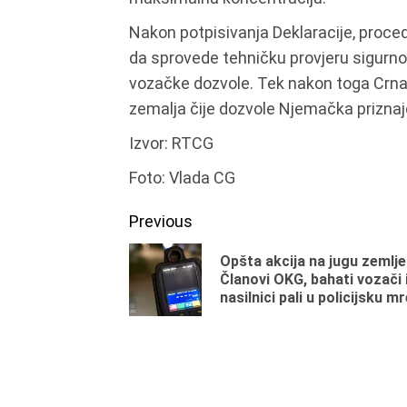
Nakon potpisivanja Deklaracije, proce
da sprovede tehničku provjeru sigurno
vozačke dozvole. Tek nakon toga Crna 
zemalja čije dozvole Njemačka prizna
Izvor: RTCG
Foto: Vlada CG
Continue
Previous
Reading
Opšta akcija na jugu zemlje
Članovi OKG, bahati vozači 
nasilnici pali u policijsku m