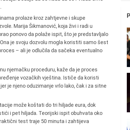
.
inama prolaze kroz zahtjevne i skupe
ole. Marija Šikmanović, koja živi i radi u
rao ponovo da polaže ispit, što je predstavljalo
v. Ona je svoju dozvolu mogla koristiti samo šest
proces – ali je odlučila da sačeka eventualno
tnu njemačku proceduru, kaže da je proces
pređenje vozačkih vještina. Ističe da koristi
r je njeno oduzimanje vrlo lako, čak i za sitne
je može koštati do tri hiljade eura, dok
i i pet hiljada. Teorijski ispit obuhvata oko
raktični test traje 50 minuta i zahtijeva