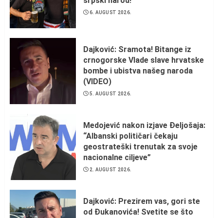
srpski narod!
6. AUGUST 2026.
Dajković: Sramota! Bitange iz
crnogorske Vlade slave hrvatske
bombe i ubistva našeg naroda
(VIDEO)
5. AUGUST 2026.
Medojević nakon izjave Đeljošaja:
“Albanski političari čekaju
geostrateški trenutak za svoje
nacionalne ciljeve”
2. AUGUST 2026.
Dajković: Prezirem vas, gori ste
od Đukanovića! Svetite se što