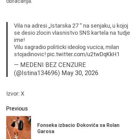
obraćanja.
Vila na adresi ,,Istarska 27 “ na senjaku, u kojoj
se desio zlocin vlasnistvo SNS kartela na tudje
ime!
Vilu sagradio politicki ideolog vucica, milan
stojadinovic!
pic.twitter.com/u2twDqKkH1
— MEDENI BEZ CENZURE
(@Istina134696)
May 30, 2026
Izvor: X
Continue
Previous
Reading
Fonseka izbacio Đokovića sa Rolan
Pr
Garosa
po