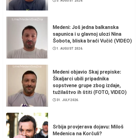
3. AUGUST 2026.
Medeni: Još jedna balkanska
sapunica i u glavnoj ulozi Nina
Šobota, bliska braći Vučić (VIDEO)
1. AUGUST 2026.
Medeni objavio Skaj prepiske:
Škaljarci ubili pripadnika
sopstvene grupe zbog izdaje,
tužilaštvo ih štiti (FOTO, VIDEO)
31. JULY 2026.
Srbija provjerava dojavu: Miloš
Medenica na Korčuli?