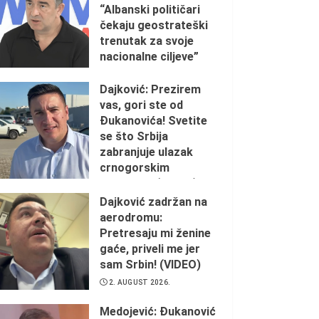
“Albanski političari
čekaju geostrateški
trenutak za svoje
nacionalne ciljeve”
2. AUGUST 2026.
Dajković: Prezirem
vas, gori ste od
Đukanovića! Svetite
se što Srbija
zabranjuje ulazak
crnogorskim
ustašama (VIDEO)
Dajković zadržan na
2. AUGUST 2026.
aerodromu:
Pretresaju mi ženine
gaće, priveli me jer
sam Srbin! (VIDEO)
2. AUGUST 2026.
Medojević: Đukanović