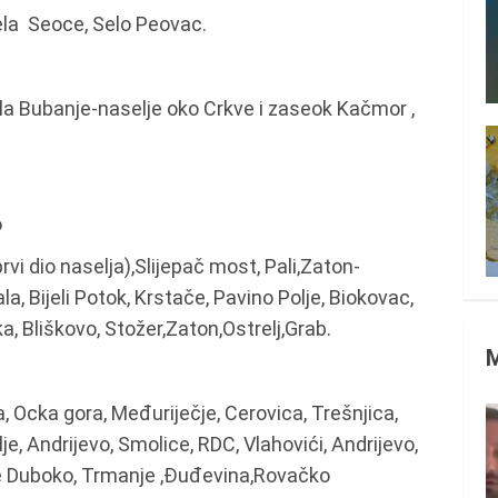
sela Seoce, Selo Peovac.
ela Bubanje-naselje oko Crkve i zaseok Kačmor ,
o
rvi dio naselja),Slijepač most, Pali,Zaton-
la, Bijeli Potok, Krstače, Pavino Polje, Biokovac,
a, Bliškovo, Stožer,Zaton,Ostrelj,Grab.
, Ocka gora, Međuriječje, Cerovica, Trešnjica,
je, Andrijevo, Smolice, RDC, Vlahovići, Andrijevo,
je Duboko, Trmanje ,Đuđevina,Rovačko