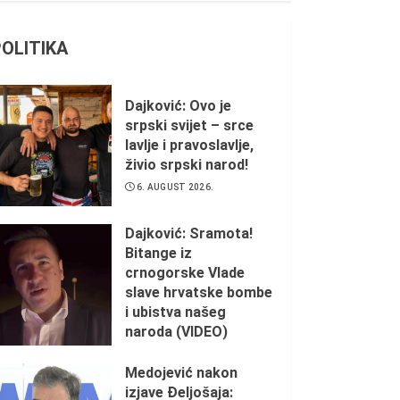
POLITIKA
Dajković: Ovo je
srpski svijet – srce
lavlje i pravoslavlje,
živio srpski narod!
6. AUGUST 2026.
Dajković: Sramota!
Bitange iz
crnogorske Vlade
slave hrvatske bombe
i ubistva našeg
naroda (VIDEO)
5. AUGUST 2026.
Medojević nakon
izjave Đeljošaja: