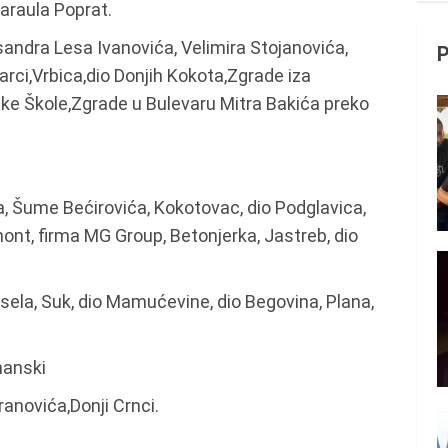
Karaula Poprat.
ksandra Lesa Ivanovića, Velimira Stojanovića,
arci,Vrbica,dio Donjih Kokota,Zgrade iza
ke Škole,Zgrade u Bulevaru Mitra Bakića preko
, Šume Bećirovića, Kokotovac, dio Podglavica,
mont, firma MG Group, Betonjerka, Jastreb, dio
 sela, Suk, dio Mamućevine, dio Begovina, Plana,
manski
ranovića,Donji Crnci.