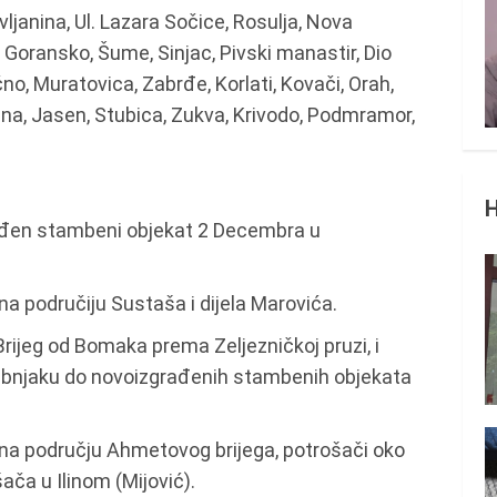
vljanina, Ul. Lazara Sočice, Rosulja, Nova
Goransko, Šume, Sinjac, Pivski manastir, Dio
no, Muratovica, Zabrđe, Korlati, Kovači, Orah,
abna, Jasen, Stubica, Zukva, Krivodo, Podmramor,
rađen stambeni objekat 2 Decembra u
na područiju Sustaša i dijela Marovića.
rijeg od Bomaka prema Zeljezničkoj pruzi, i
ubnjaku do novoizgrađenih stambenih objekata
i na području Ahmetovog brijega, potrošači oko
ča u Ilinom (Mijović).