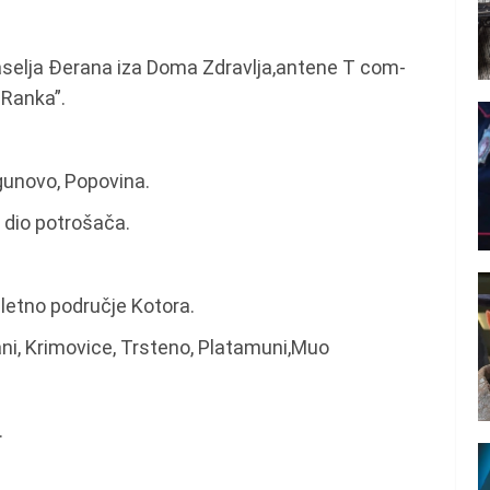
naselja Đerana iza Doma Zdravlja,antene T com-
 Ranka”.
ogunovo, Popovina.
– dio potrošača.
letno područje Kotora.
ani, Krimovice, Trsteno, Platamuni,Muo
.