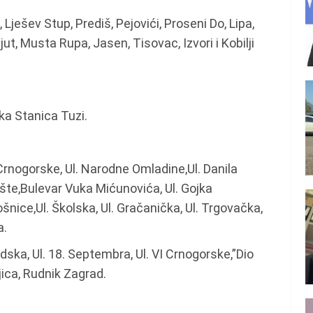
 Lješev Stup, Prediš, Pejovići, Proseni Do, Lipa,
jut, Musta Rupa, Jasen, Tisovac, Izvori i Kobilji
ka Stanica Tuzi.
Crnogorske, Ul. Narodne Omladine,Ul. Danila
rište,Bulevar Vuka Mićunovića, Ul. Gojka
ošnice,Ul. Školska, Ul. Gračanička, Ul. Trgovačka,
a.
dska, Ul. 18. Septembra, Ul. VI Crnogorske,”Dio
ica, Rudnik Zagrad.