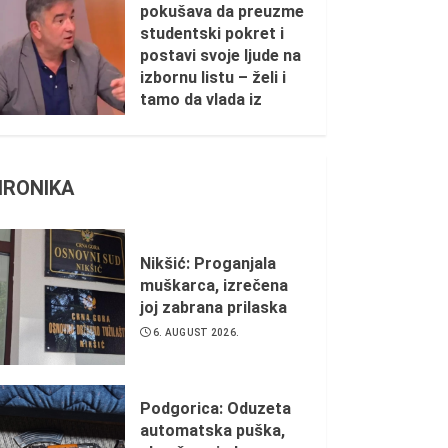
pokušava da preuzme
studentski pokret i
postavi svoje ljude na
izbornu listu – želi i
tamo da vlada iz
sjenke
1. AUGUST 2026.
HRONIKA
Nikšić: Proganjala
muškarca, izrečena
joj zabrana prilaska
6. AUGUST 2026.
Podgorica: Oduzeta
automatska puška,