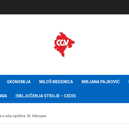
EKONOMIJA
MILOŠ MEDENICA
MIRJANA PAJKOVIĆ
AVA
ISKLJUČENJA STRUJE – CEDIS
je u više opština 18. februara