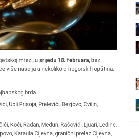
getskoj mreži, u
srijedu 18. februara
, bez
e više naselja u nekoliko crnogorskih opština.
Dajbabskog brda.
ći, Ubli Prisoja, Prelevići, Bezjovo, Cvilin,
čići, Koći, Radan, Medun, Rašovići, Ljuari, Ledine,
povo, Karaula Cijevna, granični prelaz Cijevna,