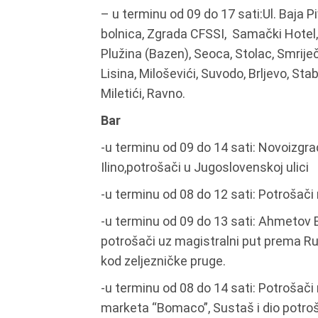
– u terminu od 09 do 17 sati:Ul. Baja Pi
bolnica, Zgrada CFSSI, Samački Hotel, 
Plužina (Bazen), Seoca, Stolac, Smriječ
Lisina, Miloševići, Suvodo, Brljevo, St
Miletići, Ravno.
Bar
-u terminu od 09 do 14 sati: Novoizg
Ilino,potrošači u Jugoslovenskoj ulici
-u terminu od 08 do 12 sati: Potrošači 
-u terminu od 09 do 13 sati: Ahmetov B
potrošači uz magistralni put prema R
kod zeljezničke pruge.
-u terminu od 08 do 14 sati: Potrošač
marketa “Bomaco”, Sustaš i dio potroša