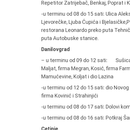
Repetitor Zatrijebač, Benkaj, Poprat i 
-u terminu od 08 do 15 sati: Ulica Ale
Ljevorečke, Ljuba Ćupića i Bjelasičke,P
restorana Leonardo preko puta Tehnič
puta Autobuske stanice.
Danilovgrad
– u terminu od 09 do 12 sati: Sušica
Maljat, firma Megran, Kosić, firma Far
Mamućevine, Koljat i dio Lazina
-u terminu od 12 do 15 sati: dio Novog
firma Kovinić i Strahinjići
-u terminu od 08 do 17 sati: Dolovi ko
-u terminu od 08 do 16 sati: Potkraj Ša
Cetinje