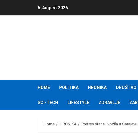
Skip
6. August 2026.
to
content
HOME
POLITIKA
HRONIKA
DRUŠTVO
SCI-TECH
LIFESTYLE
ZDRAVLJE
ZAB
Home
HRONIKA
Pretres stana i vozila u Saraje