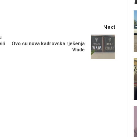
Next
u
ili
Ovo su nova kadrovska rješenja
Previous
Next
Vlade
post:
post: