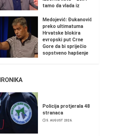
tamo da vlada iz
sjenke
Medojević: Đukanović
1. AUGUST 2026.
preko ultimatuma
Hrvatske blokira
evropski put Crne
Gore da bi spriječio
sopstveno hapšenje
31. JULY 2026.
HRONIKA
Policija protjerala 48
stranaca
5. AUGUST 2026.