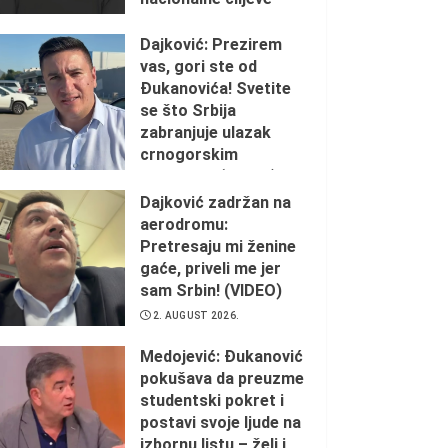
2. AUGUST 2026.
Dajković: Prezirem
vas, gori ste od
Đukanovića! Svetite
se što Srbija
zabranjuje ulazak
crnogorskim
ustašama (VIDEO)
Dajković zadržan na
2. AUGUST 2026.
aerodromu:
Pretresaju mi ženine
gaće, priveli me jer
sam Srbin! (VIDEO)
2. AUGUST 2026.
Medojević: Đukanović
pokušava da preuzme
studentski pokret i
postavi svoje ljude na
izbornu listu – želi i