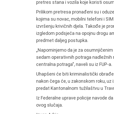
pretres stana i vozila koje koristi osum
Prilikom pretresa pronađeni su i odu
kojima su novac, mobilni telefoni i SIM
izvršenju krivičnih djela. Takođe je p
izgledom podsjeća na opojnu drogu amfe
predmet daljeg postupka.
„Napominjemo da je za osumnjičenim J.
sedam operativnih potraga nadležnih m
centralna potraga”, naveli su iz FUP-a.
Uhapšeni će biti kriminalistički obrađ
nakon čega će, u zakonskom roku, uz iz
predat Kantonalnom tužilaštvu u Trav
Iz Federalne uprave policije navode d
ovog slučaja.