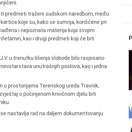
njičeni.
zeti predmeti traženi sudskom naredbom, među
 kartice koje su, kako se sumnja, korišćene pri
ronađena i nepoznata materija koja svojim
tamin, kao i drugi predmeti koji će biti
V. u trenutku lišenja slobode bilo raspisano
inistarstava unutrašnjih poslova, kao i jedna
en u prostorijama Terenskog ureda Travnik,
vještaj o počinjenom krivičnom djelu biti
niku.
a se nastavlja rad na daljem dokumentovanju