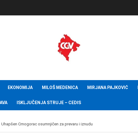
EKONOMIJA
MILOŠ MEDENICA
MIRJANA PAJKOVIĆ
AVA
ISKLJUČENJA STRUJE – CEDIS
vu: Uhapšen Crnogorac osumnjičen za prevaru i iznudu