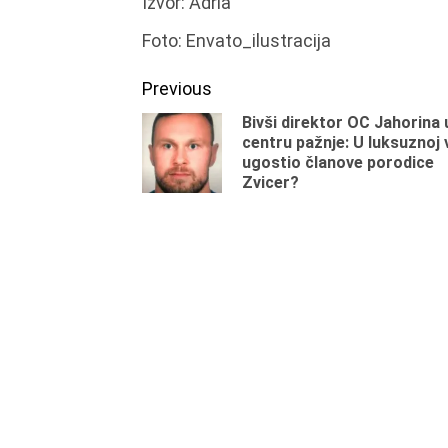
Izvor: Adria
Foto: Envato_ilustracija
Continue
Previous
Bivši direktor OC Jahorina 
Reading
centru pažnje: U luksuznoj v
ugostio članove porodice
Zvicer?