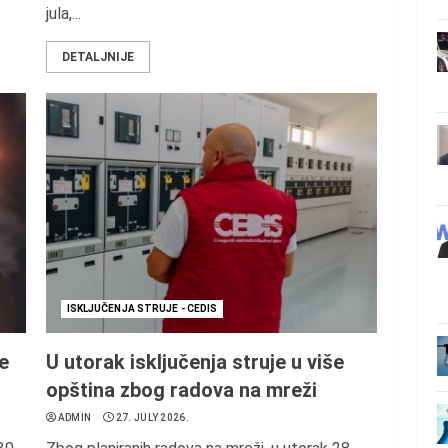
jula,...
DETALJNIJE
ISKLJUČENJA STRUJE - CEDIS
še
U utorak isključenja struje u više
opština zbog radova na mreži
ADMIN
27. JULY 2026.