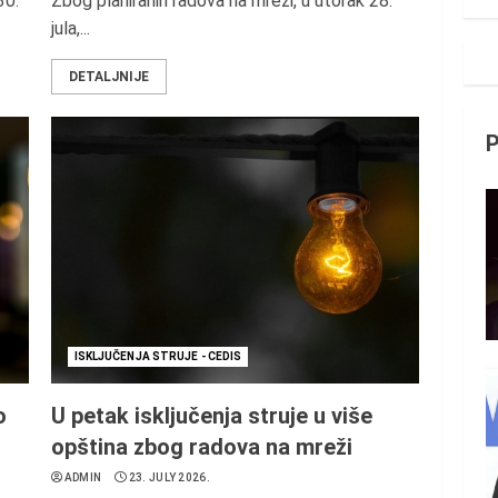
30.
Zbog planiranih radova na mreži, u utorak 28.
jula,...
DETALJNIJE
ISKLJUČENJA STRUJE - CEDIS
o
U petak isključenja struje u više
opština zbog radova na mreži
ADMIN
23. JULY 2026.