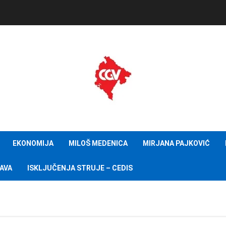
EKONOMIJA
MILOŠ MEDENICA
MIRJANA PAJKOVIĆ
AVA
ISKLJUČENJA STRUJE – CEDIS