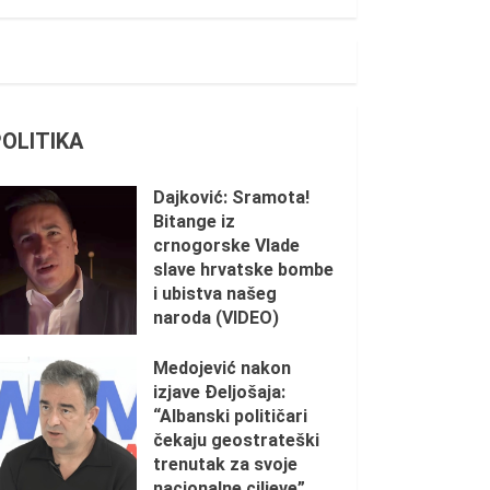
POLITIKA
Dajković: Sramota!
Bitange iz
crnogorske Vlade
slave hrvatske bombe
i ubistva našeg
naroda (VIDEO)
5. AUGUST 2026.
Medojević nakon
izjave Đeljošaja:
“Albanski političari
čekaju geostrateški
trenutak za svoje
nacionalne ciljeve”