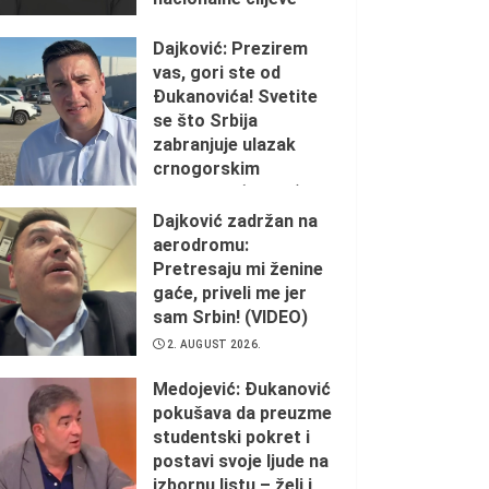
2. AUGUST 2026.
Dajković: Prezirem
vas, gori ste od
Đukanovića! Svetite
se što Srbija
zabranjuje ulazak
crnogorskim
ustašama (VIDEO)
Dajković zadržan na
2. AUGUST 2026.
aerodromu:
Pretresaju mi ženine
gaće, priveli me jer
sam Srbin! (VIDEO)
2. AUGUST 2026.
Medojević: Đukanović
pokušava da preuzme
studentski pokret i
postavi svoje ljude na
izbornu listu – želi i