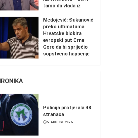
tamo da vlada iz
sjenke
Medojević: Đukanović
1. AUGUST 2026.
preko ultimatuma
Hrvatske blokira
evropski put Crne
Gore da bi spriječio
sopstveno hapšenje
31. JULY 2026.
HRONIKA
Policija protjerala 48
stranaca
5. AUGUST 2026.