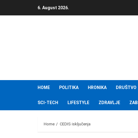
Skip
6. August 2026.
to
content
HOME
POLITIKA
HRONIKA
DRUŠTVO
SCI-TECH
LIFESTYLE
ZDRAVLJE
ZAB
Home
CEDIS isključenja