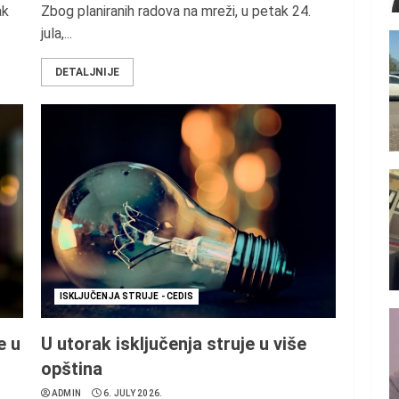
ak
Zbog planiranih radova na mreži, u petak 24.
jula,...
DETALJNIJE
ISKLJUČENJA STRUJE - CEDIS
e u
U utorak isključenja struje u više
opština
ADMIN
6. JULY 2026.