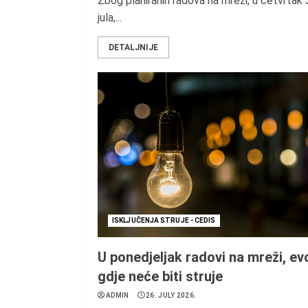
Zbog planiranih radova na mreži, u četvrtak 
jula,...
DETALJNIJE
ISKLJUČENJA STRUJE - CEDIS
U ponedjeljak radovi na mreži, ev
gdje neće biti struje
ADMIN
26. JULY 2026.