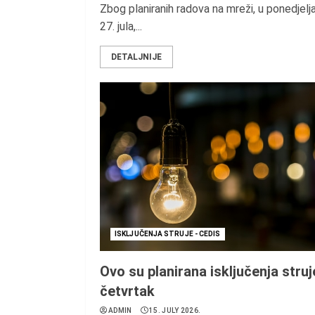
Zbog planiranih radova na mreži, u ponedjelj
27. jula,...
DETALJNIJE
ISKLJUČENJA STRUJE - CEDIS
Ovo su planirana isključenja struj
četvrtak
ADMIN
15. JULY 2026.