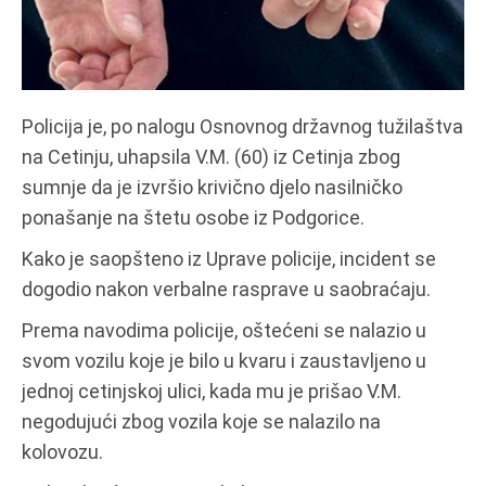
Policija je, po nalogu Osnovnog državnog tužilaštva
na Cetinju, uhapsila V.M. (60) iz Cetinja zbog
sumnje da je izvršio krivično djelo nasilničko
ponašanje na štetu osobe iz Podgorice.
Kako je saopšteno iz Uprave policije, incident se
dogodio nakon verbalne rasprave u saobraćaju.
Prema navodima policije, oštećeni se nalazio u
svom vozilu koje je bilo u kvaru i zaustavljeno u
jednoj cetinjskoj ulici, kada mu je prišao V.M.
negodujući zbog vozila koje se nalazilo na
kolovozu.