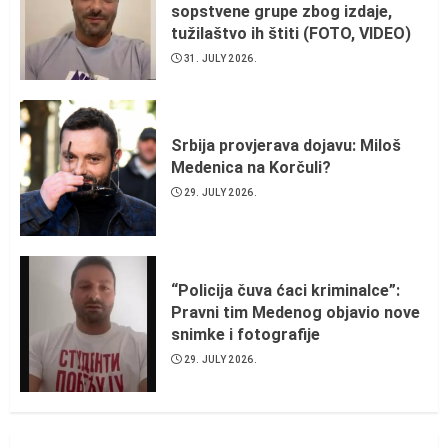
sopstvene grupe zbog izdaje,
tužilaštvo ih štiti (FOTO, VIDEO)
31. JULY 2026.
Srbija provjerava dojavu: Miloš
Medenica na Korčuli?
29. JULY 2026.
“Policija čuva ćaci kriminalce”:
Pravni tim Medenog objavio nove
snimke i fotografije
29. JULY 2026.