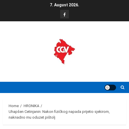
Skip
7. August 2026.
to
FB
content
Home
HRONIKA
Uhapšen Cetinjanin: Nakon fizičkog napada prijetio sjekirom,
naknadno mu oduzet pištolj