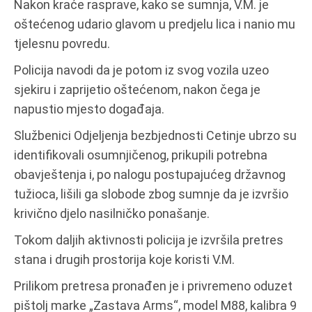
Nakon kraće rasprave, kako se sumnja, V.M. je
oštećenog udario glavom u predjelu lica i nanio mu
tjelesnu povredu.
Policija navodi da je potom iz svog vozila uzeo
sjekiru i zaprijetio oštećenom, nakon čega je
napustio mjesto događaja.
Službenici Odjeljenja bezbjednosti Cetinje ubrzo su
identifikovali osumnjičenog, prikupili potrebna
obavještenja i, po nalogu postupajućeg državnog
tužioca, lišili ga slobode zbog sumnje da je izvršio
krivično djelo nasilničko ponašanje.
Tokom daljih aktivnosti policija je izvršila pretres
stana i drugih prostorija koje koristi V.M.
Prilikom pretresa pronađen je i privremeno oduzet
pištolj marke „Zastava Arms“, model M88, kalibra 9