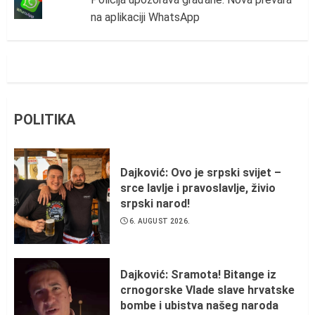
na aplikaciji WhatsApp
POLITIKA
Dajković: Ovo je srpski svijet –
srce lavlje i pravoslavlje, živio
srpski narod!
6. AUGUST 2026.
Dajković: Sramota! Bitange iz
crnogorske Vlade slave hrvatske
bombe i ubistva našeg naroda