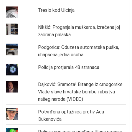
Treslo kod Ulcinja
Nikšić: Proganjala muškarca, izrečena joj
zabrana prilaska
Podgorica: Oduzeta automatska puška,
uhapšena jedna osoba
Policija protjerala 48 stranaca
Dajković: Sramota! Bitange iz crnogorske
Vlade slave hrvatske bombe i ubistva
našeg naroda (VIDEO)
Potvrđena optužnica protiv Aca
Đukanovića
Policija upozorava građane: Nova prevara