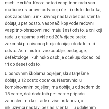
osoblje vrtića. Koordinatori vaspitnog rada van
matične ustanove ostvaruju četiri odsto dodatka,
dok zaposleni u inkluzivnoj nastavi bez asistenta
dobijaju pet odsto. Vaspitači koji vode redovni
vaspitno-obrazovni rad imaju šest odsto, a oni koji
rade u grupama s više od 20% djece preko
zakonski propisanog broja dobijaju dodatnih tri
odsto. Administrativno osoblje, pedagoge,
defektologe i kuhinsko osoblje očekuju dodaci od
tri do deset odsto.
U osnovnim školama odjeljenjski starješine
dobijaju 12 odsto dodatka. Nastavnici u
kombinovanim odjeljenjima dobijaju od sedam do
15 odsto, dok dodatnih pet odsto pripada
zaposlenima koji rade u više ustanova, u
inkluzivnoj nastavi bez asistenta ili u udaljenim