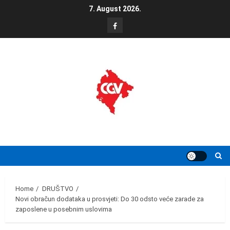
Skip
7. August 2026.
to
FB
content
Home
DRUŠTVO
Novi obračun dodataka u prosvjeti: Do 30 odsto veće zarade za
zaposlene u posebnim uslovima