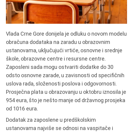
Vlada Crne Gore donijela je odluku o novom modelu
obračuna dodataka na zaradu u obrazovnim
ustanovama, uključujući vrtiće, osnovne i srednje
škole, obrazovne centre i resursne centre.
Zaposleni sada mogu ostvariti dodatke do 30
odsto osnovne zarade, u zavisnosti od specifičnih
uslova rada, složenosti poslova i odgovornosti.
Prosječna plata u obrazovanju u oktobru iznosila je
954 eura, što je nešto manje od državnog prosjeka
od 1016 eura.
Dodatak za zaposlene u predškolskim
ustanovama najviše se odnosi na vaspitače i