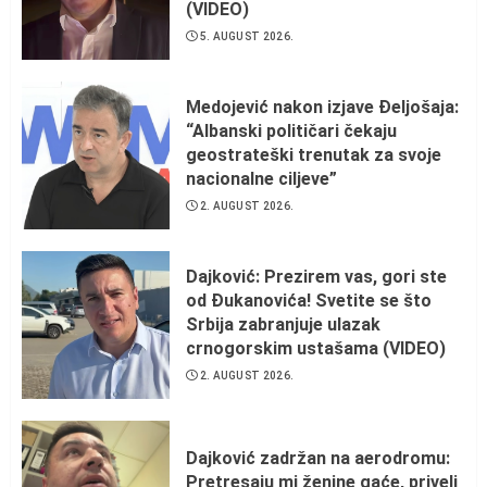
(VIDEO)
5. AUGUST 2026.
Medojević nakon izjave Đeljošaja:
“Albanski političari čekaju
geostrateški trenutak za svoje
nacionalne ciljeve”
2. AUGUST 2026.
Dajković: Prezirem vas, gori ste
od Đukanovića! Svetite se što
Srbija zabranjuje ulazak
crnogorskim ustašama (VIDEO)
2. AUGUST 2026.
Dajković zadržan na aerodromu:
Pretresaju mi ženine gaće, priveli