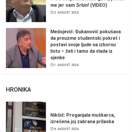
me jer sam Srbin! (VIDEO)
2. AUGUST 2026.
Medojević: Đukanović pokušava
da preuzme studentski pokret i
postavi svoje ljude na izbornu
listu – želi i tamo da vlada iz
sjenke
1. AUGUST 2026.
HRONIKA
Nikšić: Proganjala muškarca,
izrečena joj zabrana prilaska
6. AUGUST 2026.