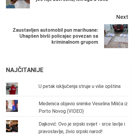
po
Next
Zaustavljen automobil pun marihuane:
Next
Uhapšen bivši policajac povezan sa
kriminalnom grupom
post:
NAJČITANIJE
U petak isključenja struje u više opština
Medenica objavio snimke Veselina Milića iz
Porto Novog (VIDEO)
Dajković: Ovo je srpski svijet - srce lavlje i
pravoslavlje, živio srpski narod!