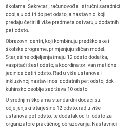
školama. Sekretari, računovođe i stručni saradnici
dobijaju od tri do pet odsto, a nastavnici koji
predaju četiri ili više predmeta ostvaruju dodatnih
pet odsto.
Obrazovni centri, koji kombinuju predškolske i
školske programe, primjenjuju sličan model.
Starješine odjeljenja imaju 12 odsto dodatka,
vaspitači šest odsto, a koordinatori van matične
jedinice četiri odsto. Rad u više ustanova i
inkluzivnoj nastavi nosi dodatnih pet odsto, dok
kuhinsko osoblje zadržava 10 odsto.
U srednjim školama standardni dodaci su:
odjeljenjski starješine 12 odsto, rad u više
ustanova pet odsto, te dodatak od tri odsto za
organizatore praktičnog obrazovanja. Nastavnici