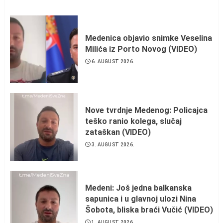
Medenica objavio snimke Veselina
Milića iz Porto Novog (VIDEO)
6. AUGUST 2026.
Nove tvrdnje Medenog: Policajca
teško ranio kolega, slučaj
zataškan (VIDEO)
3. AUGUST 2026.
Medeni: Još jedna balkanska
sapunica i u glavnoj ulozi Nina
Šobota, bliska braći Vučić (VIDEO)
1. AUGUST 2026.