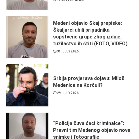
Medeni objavio Skaj prepiske:
Škaljarci ubili pripadnika
sopstvene grupe zbog izdaje,
tužilaštvo ih štiti (FOTO, VIDEO)
31. JULY 2026.
Srbija provjerava dojavu: Miloš
Medenica na Korčuli?
29. JULY 2026.
“Policija čuva ćaci kriminalce”:
Pravni tim Medenog objavio nove
snimke i fotografije