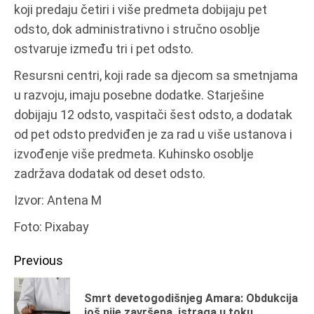
koji predaju četiri i više predmeta dobijaju pet
odsto, dok administrativno i stručno osoblje
ostvaruje između tri i pet odsto.
Resursni centri, koji rade sa djecom sa smetnjama
u razvoju, imaju posebne dodatke. Starješine
dobijaju 12 odsto, vaspitači šest odsto, a dodatak
od pet odsto predviđen je za rad u više ustanova i
izvođenje više predmeta. Kuhinsko osoblje
zadržava dodatak od deset odsto.
Izvor: Antena M
Foto: Pixabay
Continue
Previous
Reading
Smrt devetogodišnjeg Amara: Obdukcija
Pr
još nije završena, istraga u toku