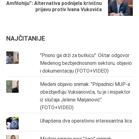
Next
Amfilohiju”: Alternativa podnijela krivičnu
prijavu protiv Ivana Vukovića
post:
NAJČITANIJE
"Prisno ga drži za butkicu": Oštar odgovor
Medenog bezbjednosnom sektoru, objavio
i dokumentaciju (FOTO+VIDEO)
Medeni objavio snimak: "Pripadnici MUP-a
obezbjeđuju Vuksanovića, tu je i inspektor
iz slučaja Jelene Marjanović"
(FOTO+VIDEO)
Uhapšena dva operativno interesantna lica
Medeni najavio novi "ćaci" snimak,