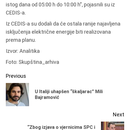
istog dana od 05:00 h do 10:00 h”, pojasnili su iz
CEDIS-a.
Iz CEDIS-a su dodali da će ostala ranije najavljena
isključenja električne energije biti realizovana
prema planu.
Izvor: Analitika
Foto: Skupština_arhiva
Continue
Previous
Reading
U Italiji uhapšen “škaljarac” Mili
Pr
Bajramović
po
Next
“Zbog izjava o vjernicima SPC i