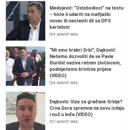
Medojević: “Oslobodioci” na testu
– hoće li udariti na mafijaški
novac ili nastaviti dil sa DPS
kartelom
9. AUGUST 2026.
“Mi smo hrabri Srbi”; Dajković:
Nećemo dozvoliti da se Pavle
Đurišić naziva ratnim zločincem,
podnijećemo krivične prijave
(VIDEO)
8. AUGUST 2026.
Dajković: Vize za građane Srbije?
Crna Gora spremna na novu izdaju
i nož u leđa (VIDEO)
7. AUGUST 2026.