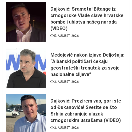
Dajković: Sramota! Bitange iz
crnogorske Vlade slave hrvatske
bombe i ubistva našeg naroda
(VIDEO)
5. AUGUST 2026.
Medojević nakon izjave Đeljošaja:
“Albanski političari čekaju
geostrateški trenutak za svoje
nacionalne ciljeve”
2. AUGUST 2026.
Dajković: Prezirem vas, gori ste
od Đukanovića! Svetite se što
Srbija zabranjuje ulazak
crnogorskim ustašama (VIDEO)
2. AUGUST 2026.