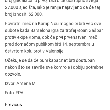
broj gledalaca. U prvoj fazi biće dostupno svega
27.000 sjedišta, iako je ranije najavljeno da će taj
broj iznositi 62.000.
Povratni meč na Kamp Nou mogao bi biti već ove
subote kada Barselona igra za trofej Đoan Gašpar
protiv ekipe Koma, dok će prvi prvenstveni meč
pred domaćom publikom biti 14. septembra u
četvrtom kolu protiv Valensije.
Očekuje se da će puni kapacitet biti dostupan
nakon što se završe sve kontrole i dobiju potrebne
dozvole.
Izvor: Antena M
Foto: EPA
Continue
Previous