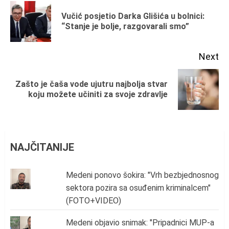
Reading
Vučić posjetio Darka Glišića u bolnici:
Pr
“Stanje je bolje, razgovarali smo”
po
Next
Zašto je čaša vode ujutru najbolja stvar
Next
koju možete učiniti za svoje zdravlje
post:
NAJČITANIJE
Medeni ponovo šokira: "Vrh bezbjednosnog
sektora pozira sa osuđenim kriminalcem"
(FOTO+VIDEO)
Medeni objavio snimak: "Pripadnici MUP-a