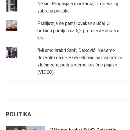
Nikšić: Proganjala muškarca, izrečena joj
zabrana prilaska
Psihijatrija ne pamti ovakav slučaj: U
bolnicu primljen sa 6,2 promila alkohola u
krvi
"Mi smo hrabri Srbi"; Dajković: Nećemo
dozvoliti da se Pavle Đurišić naziva ratnim
zločincem, podnijećemo krivične prijave
(VIDEO)
POLITIKA
“Mi smo hrabri Srbi”; Dajković: