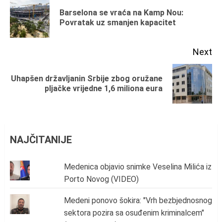
Reading
Barselona se vraća na Kamp Nou:
Pr
Povratak uz smanjen kapacitet
po
Next
Uhapšen državljanin Srbije zbog oružane
Next
pljačke vrijedne 1,6 miliona eura
post:
NAJČITANIJE
Medenica objavio snimke Veselina Milića iz
Porto Novog (VIDEO)
Medeni ponovo šokira: "Vrh bezbjednosnog
sektora pozira sa osuđenim kriminalcem"