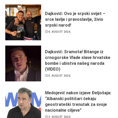
Dajković: Ovo je srpski svijet –
srce lavlje i pravoslavlje, živio
srpski narod!
6. AUGUST 2026.
Dajković: Sramota! Bitange iz
crnogorske Vlade slave hrvatske
bombe i ubistva našeg naroda
(VIDEO)
5. AUGUST 2026.
Medojević nakon izjave Đeljošaja:
“Albanski političari čekaju
geostrateški trenutak za svoje
nacionalne ciljeve”
2. AUGUST 2026.