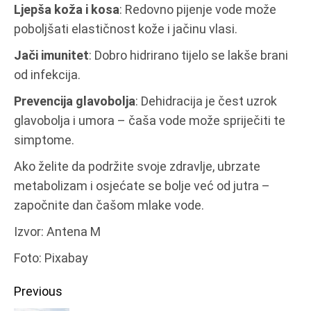
Ljepša koža i kosa
: Redovno pijenje vode može
poboljšati elastičnost kože i jačinu vlasi.
Jači imunitet
: Dobro hidrirano tijelo se lakše brani
od infekcija.
Prevencija glavobolja
: Dehidracija je čest uzrok
glavobolja i umora – čaša vode može spriječiti te
simptome.
Ako želite da podržite svoje zdravlje, ubrzate
metabolizam i osjećate se bolje već od jutra –
započnite dan čašom mlake vode.
Izvor: Antena M
Foto: Pixabay
Continue
Previous