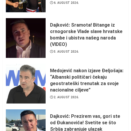
6. AUGUST 2026.
Dajković: Sramota! Bitange iz
crnogorske Vlade slave hrvatske
bombe i ubistva našeg naroda
(VIDEO)
5. AUGUST 2026.
Medojević nakon izjave Đeljošaja:
“Albanski političari čekaju
geostrateški trenutak za svoje
nacionalne ciljeve”
2. AUGUST 2026.
Dajković: Prezirem vas, gori ste
od Đukanovića! Svetite se što
Srbija zabranjuje ulazak