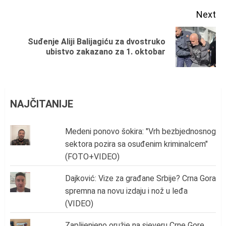
Next
Suđenje Aliji Balijagiću za dvostruko
Next
ubistvo zakazano za 1. oktobar
post:
NAJČITANIJE
Medeni ponovo šokira: "Vrh bezbjednosnog
sektora pozira sa osuđenim kriminalcem"
(FOTO+VIDEO)
Dajković: Vize za građane Srbije? Crna Gora
spremna na novu izdaju i nož u leđa
(VIDEO)
Zaplijenjeno oružje na sjeveru Crne Gore