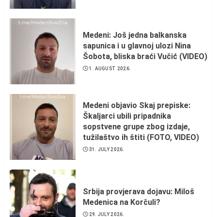
Medeni: Još jedna balkanska
sapunica i u glavnoj ulozi Nina
Šobota, bliska braći Vučić (VIDEO)
1. AUGUST 2026.
Medeni objavio Skaj prepiske:
Škaljarci ubili pripadnika
sopstvene grupe zbog izdaje,
tužilaštvo ih štiti (FOTO, VIDEO)
31. JULY 2026.
Srbija provjerava dojavu: Miloš
Medenica na Korčuli?
29. JULY 2026.