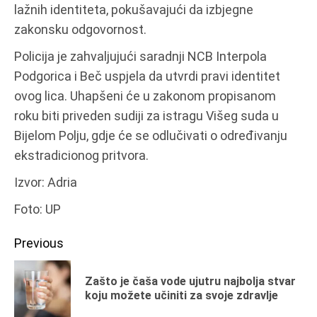
lažnih identiteta, pokušavajući da izbjegne
zakonsku odgovornost.
Policija je zahvaljujući saradnji NCB Interpola
Podgorica i Beč uspjela da utvrdi pravi identitet
ovog lica. Uhapšeni će u zakonom propisanom
roku biti priveden sudiji za istragu Višeg suda u
Bijelom Polju, gdje će se odlučivati o određivanju
ekstradicionog pritvora.
Izvor: Adria
Foto: UP
Continue
Previous
Reading
Zašto je čaša vode ujutru najbolja stvar
Pr
koju možete učiniti za svoje zdravlje
po