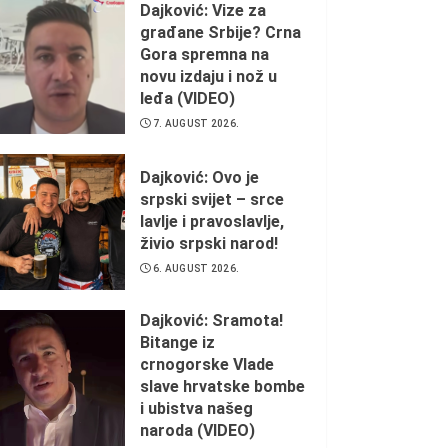
Dajković: Vize za
8. AUGUST 2026.
građane Srbije? Crna
Gora spremna na
novu izdaju i nož u
leđa (VIDEO)
7. AUGUST 2026.
Dajković: Ovo je
srpski svijet – srce
lavlje i pravoslavlje,
živio srpski narod!
6. AUGUST 2026.
Dajković: Sramota!
Bitange iz
crnogorske Vlade
slave hrvatske bombe
i ubistva našeg
naroda (VIDEO)