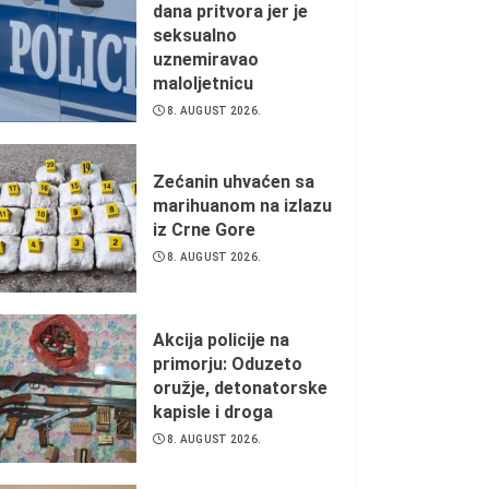
dana pritvora jer je
seksualno
uznemiravao
maloljetnicu
8. AUGUST 2026.
Zećanin uhvaćen sa
marihuanom na izlazu
iz Crne Gore
8. AUGUST 2026.
Akcija policije na
primorju: Oduzeto
oružje, detonatorske
kapisle i droga
8. AUGUST 2026.