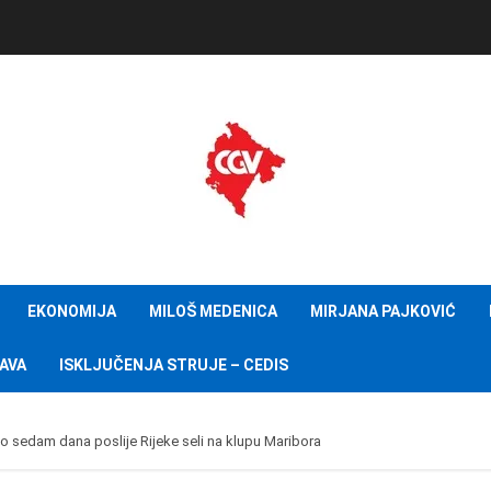
EKONOMIJA
MILOŠ MEDENICA
MIRJANA PAJKOVIĆ
AVA
ISKLJUČENJA STRUJE – CEDIS
 sedam dana poslije Rijeke seli na klupu Maribora