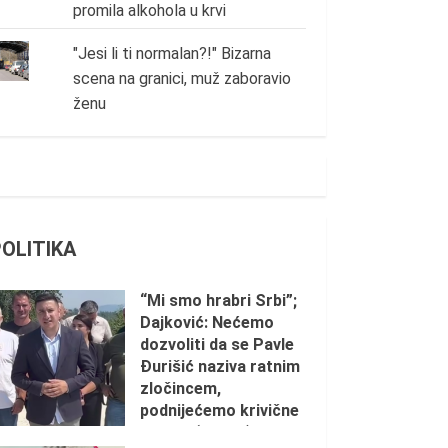
promila alkohola u krvi
"Jesi li ti normalan?!" Bizarna
scena na granici, muž zaboravio
ženu
POLITIKA
“Mi smo hrabri Srbi”;
Dajković: Nećemo
dozvoliti da se Pavle
Đurišić naziva ratnim
zločincem,
podnijećemo krivične
prijave (VIDEO)