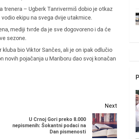
va trenera – Ugberk Tanrivermiš dobio je otkaz
 vodio ekipu na svega dvije utakmice.
ena, mediji tvrde da je sve dogovoreno i da će
ove sezone.
r kluba bio Viktor Sančes, ali je on ipak odlučio
on novih pojačanja u Mariboru dao svoj konačan
Next
U Crnoj Gori preko 8.000
Previous
Next
nepismenih: Šokantni podaci na
Dan pismenosti
post:
post: