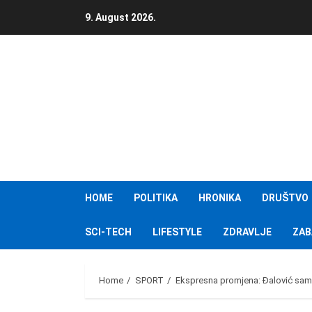
Skip
9. August 2026.
to
content
HOME
POLITIKA
HRONIKA
DRUŠTVO
SCI-TECH
LIFESTYLE
ZDRAVLJE
ZAB
Home
SPORT
Ekspresna promjena: Đalović samo