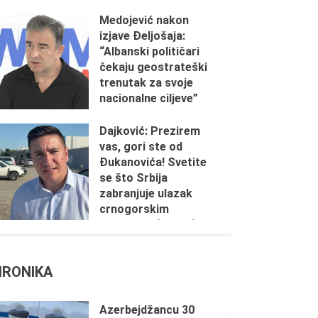
5. AUGUST 2026.
Medojević nakon
izjave Đeljošaja:
“Albanski političari
čekaju geostrateški
trenutak za svoje
nacionalne ciljeve”
2. AUGUST 2026.
Dajković: Prezirem
vas, gori ste od
Đukanovića! Svetite
se što Srbija
zabranjuje ulazak
crnogorskim
ustašama (VIDEO)
2. AUGUST 2026.
HRONIKA
Azerbejdžancu 30