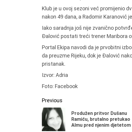
Klub je u ovoj sezoni već promijenio d
nakon 49 dana, a Radomir Karanović je
Iako saradnja još nije zvanično potvrđ
Đalović postati treći trener Maribora 
Portal Ekipa navodi da je prvobitni izbo
da preuzme Rijeku, dok je Đalović nak
pristanak.
Izvor: Adria
Foto: Facebook
Continue
Previous
Reading
Produžen pritvor Dušanu
Ramiću, brutalno pretukao
Almu pred njenim djetetom