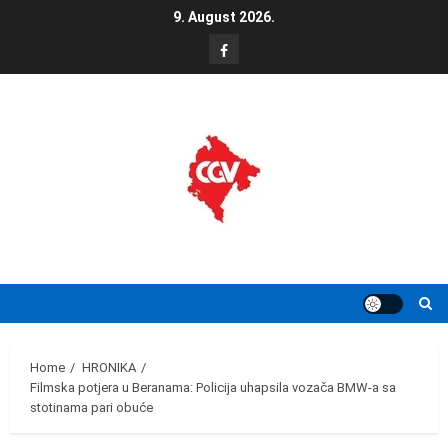
Skip
9. August 2026.
to
FB
content
Home
HRONIKA
Filmska potjera u Beranama: Policija uhapsila vozača BMW-a sa
stotinama pari obuće