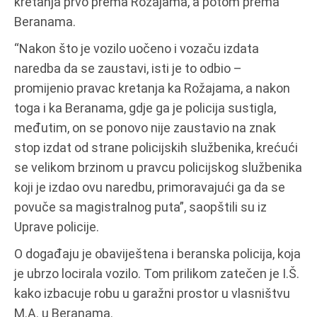
kretanja prvo prema Rožajama, a potom prema
Beranama.
“Nakon što je vozilo uočeno i vozaču izdata
naredba da se zaustavi, isti je to odbio –
promijenio pravac kretanja ka Rožajama, a nakon
toga i ka Beranama, gdje ga je policija sustigla,
međutim, on se ponovo nije zaustavio na znak
stop izdat od strane policijskih službenika, krećući
se velikom brzinom u pravcu policijskog službenika
koji je izdao ovu naredbu, primoravajući ga da se
povuče sa magistralnog puta”, saopštili su iz
Uprave policije.
O događaju je obaviještena i beranska policija, koja
je ubrzo locirala vozilo. Tom prilikom zatečen je I.Š.
kako izbacuje robu u garažni prostor u vlasništvu
M.A. u Beranama.