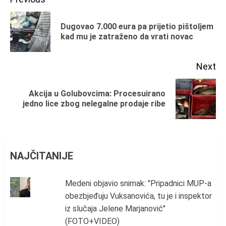
Continue
Reading
Dugovao 7.000 eura pa prijetio pištoljem
Pr
kad mu je zatraženo da vrati novac
po
Next
Akcija u Golubovcima: Procesuirano
Next
jedno lice zbog nelegalne prodaje ribe
post:
NAJČITANIJE
Medeni objavio snimak: "Pripadnici MUP-a
obezbjeđuju Vuksanovića, tu je i inspektor
iz slučaja Jelene Marjanović"
(FOTO+VIDEO)