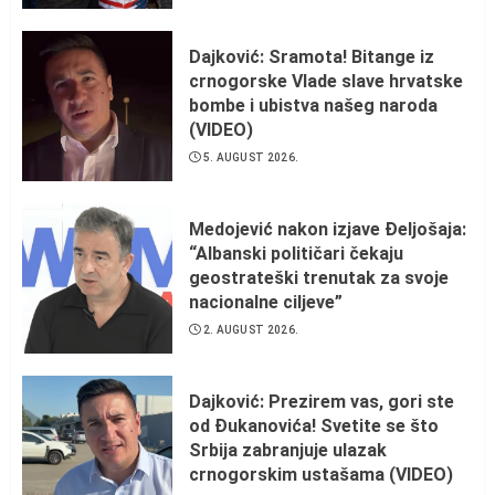
Dajković: Sramota! Bitange iz
crnogorske Vlade slave hrvatske
bombe i ubistva našeg naroda
(VIDEO)
5. AUGUST 2026.
Medojević nakon izjave Đeljošaja:
“Albanski političari čekaju
geostrateški trenutak za svoje
nacionalne ciljeve”
2. AUGUST 2026.
Dajković: Prezirem vas, gori ste
od Đukanovića! Svetite se što
Srbija zabranjuje ulazak
crnogorskim ustašama (VIDEO)