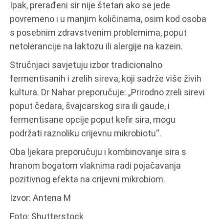
Ipak, prerađeni sir nije štetan ako se jede
povremeno i u manjim količinama, osim kod osoba
s posebnim zdravstvenim problemima, poput
netolerancije na laktozu ili alergije na kazein.
Stručnjaci savjetuju izbor tradicionalno
fermentisanih i zrelih sireva, koji sadrže više živih
kultura. Dr Nahar preporučuje: „Prirodno zreli sirevi
poput čedara, švajcarskog sira ili gaude, i
fermentisane opcije poput kefir sira, mogu
podržati raznoliku crijevnu mikrobiotu“.
Oba ljekara preporučuju i kombinovanje sira s
hranom bogatom vlaknima radi pojačavanja
pozitivnog efekta na crijevni mikrobiom.
Izvor: Antena M
Foto: Shutterstock