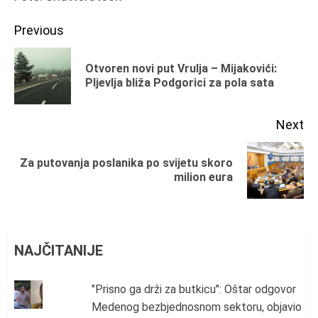
Continue
Previous
Reading
Otvoren novi put Vrulja – Mijakovići:
Pr
Pljevlja bliža Podgorici za pola sata
po
Next
Za putovanja poslanika po svijetu skoro
Next
milion eura
post:
NAJČITANIJE
"Prisno ga drži za butkicu": Oštar odgovor
Medenog bezbjednosnom sektoru, objavio