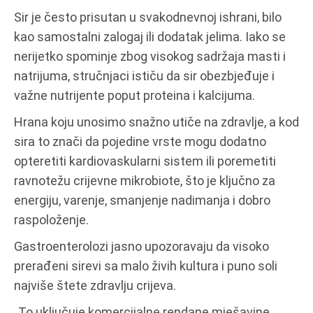
Sir je često prisutan u svakodnevnoj ishrani, bilo
kao samostalni zalogaj ili dodatak jelima. Iako se
nerijetko spominje zbog visokog sadržaja masti i
natrijuma, stručnjaci ističu da sir obezbjeđuje i
važne nutrijente poput proteina i kalcijuma.
Hrana koju unosimo snažno utiče na zdravlje, a kod
sira to znači da pojedine vrste mogu dodatno
opteretiti kardiovaskularni sistem ili poremetiti
ravnotežu crijevne mikrobiote, što je ključno za
energiju, varenje, smanjenje nadimanja i dobro
raspoloženje.
Gastroenterolozi jasno upozoravaju da visoko
prerađeni sirevi sa malo živih kultura i puno soli
najviše štete zdravlju crijeva.
„To uključuje komercijalne rendane mješavine,