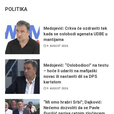
POLITIKA
Medojević: Crkva će ozdraviti tek
kada se oslobodi agenata UDBE u
mantijama
9. AUGUST 2026.
Medojević: “Oslobodioci” na testu
– hoće li udariti na mafijaški
novac ili nastaviti dil sa DPS
kartelom
9. AUGUST 2026.
“Mi smo hrabri Srbi”; Dajković:
Nećemo dozvoliti da se Pavle
Đurišić naziva ratnim zločincem,