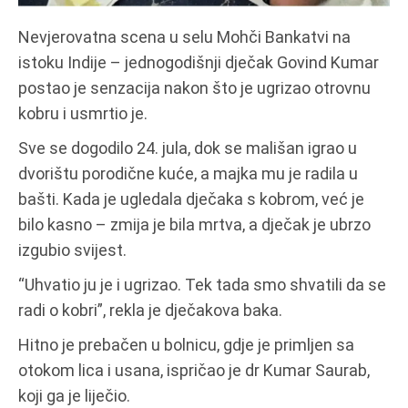
Nevjerovatna scena u selu Mohči Bankatvi na
istoku Indije – jednogodišnji dječak Govind Kumar
postao je senzacija nakon što je ugrizao otrovnu
kobru i usmrtio je.
Sve se dogodilo 24. jula, dok se mališan igrao u
dvorištu porodične kuće, a majka mu je radila u
bašti. Kada je ugledala dječaka s kobrom, već je
bilo kasno – zmija je bila mrtva, a dječak je ubrzo
izgubio svijest.
“Uhvatio ju je i ugrizao. Tek tada smo shvatili da se
radi o kobri”, rekla je dječakova baka.
Hitno je prebačen u bolnicu, gdje je primljen sa
otokom lica i usana, ispričao je dr Kumar Saurab,
koji ga je liječio.