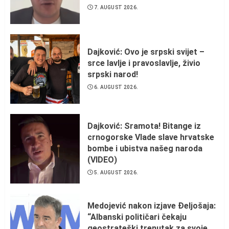
7. AUGUST 2026.
Dajković: Ovo je srpski svijet –
srce lavlje i pravoslavlje, živio
srpski narod!
6. AUGUST 2026.
Dajković: Sramota! Bitange iz
crnogorske Vlade slave hrvatske
bombe i ubistva našeg naroda
(VIDEO)
5. AUGUST 2026.
Medojević nakon izjave Đeljošaja:
“Albanski političari čekaju
geostrateški trenutak za svoje