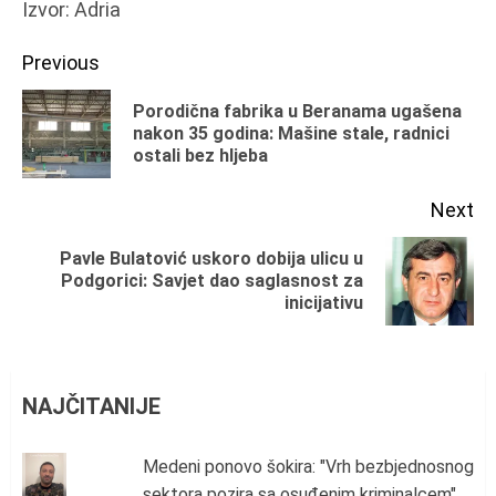
Izvor: Adria
Continue
Previous
Reading
Porodična fabrika u Beranama ugašena
Pr
nakon 35 godina: Mašine stale, radnici
ostali bez hljeba
po
Next
Pavle Bulatović uskoro dobija ulicu u
Next
Podgorici: Savjet dao saglasnost za
inicijativu
post:
NAJČITANIJE
Medeni ponovo šokira: "Vrh bezbjednosnog
sektora pozira sa osuđenim kriminalcem"