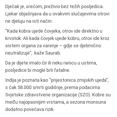
Dječak je, srećom, preživio bez težih posljedica.
Ljekar objašnjava da u ovakvim slučajevima otrovi
ne djeluju na isti način:
“Kada kobra ujede čovjeka, otrov ide direktno u
krvotok. Ali kada čovjek ujede kobru, otrov ide kroz
sistem organa za varenje – gdje se djelimično
neutralizuje”, kaže Saurab.
Da je dijete imalo čir ili neku ranicu u ustima,
posljedice bi mogle biti fatalne.
Indija je poznata kao “prijestonica zmijskih ujeda”,
s čak 58.000 smrti godišnje, prema podacima
Svjetske zdravstvene organizacije (SZO). Kobre su
među najopasnijim vrstama, a sezona monsuna
dodatno povećava rizik.