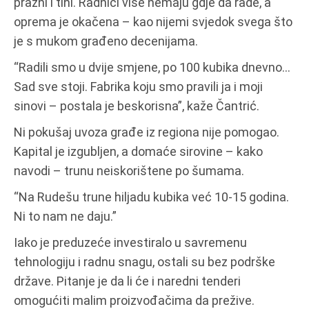
prazni i tihi. Radnici više nemaju gdje da rade, a
oprema je okačena – kao nijemi svjedok svega što
je s mukom građeno decenijama.
“Radili smo u dvije smjene, po 100 kubika dnevno…
Sad sve stoji. Fabrika koju smo pravili ja i moji
sinovi – postala je beskorisna”, kaže Čantrić.
Ni pokušaj uvoza građe iz regiona nije pomogao.
Kapital je izgubljen, a domaće sirovine – kako
navodi – trunu neiskorištene po šumama.
“Na Rudešu trune hiljadu kubika već 10-15 godina.
Ni to nam ne daju.”
Iako je preduzeće investiralo u savremenu
tehnologiju i radnu snagu, ostali su bez podrške
države. Pitanje je da li će i naredni tenderi
omogućiti malim proizvođačima da prežive.