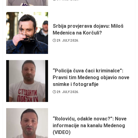
Srbija provjerava dojavu: Miloš
Medenica na Korčuli?
29. JULY 2026.
“Policija čuva ćaci kriminalce”:
Pravni tim Medenog objavio nove
snimke i fotografije
29. JULY 2026.
“Roloviću, odakle novac?”: Nove
informacije na kanalu Medenog
(VIDEO)