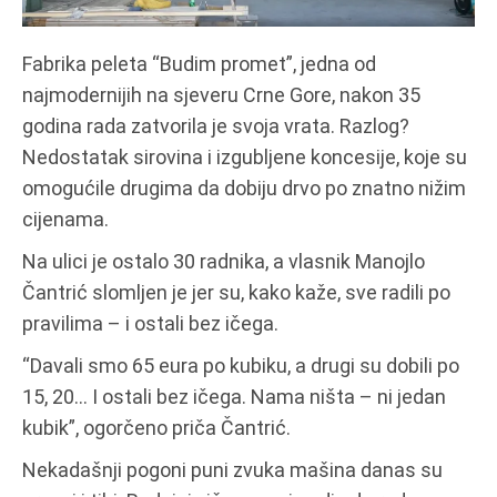
Fabrika peleta “Budim promet”, jedna od
najmodernijih na sjeveru Crne Gore, nakon 35
godina rada zatvorila je svoja vrata. Razlog?
Nedostatak sirovina i izgubljene koncesije, koje su
omogućile drugima da dobiju drvo po znatno nižim
cijenama.
Na ulici je ostalo 30 radnika, a vlasnik Manojlo
Čantrić slomljen je jer su, kako kaže, sve radili po
pravilima – i ostali bez ičega.
“Davali smo 65 eura po kubiku, a drugi su dobili po
15, 20… I ostali bez ičega. Nama ništa – ni jedan
kubik”, ogorčeno priča Čantrić.
Nekadašnji pogoni puni zvuka mašina danas su