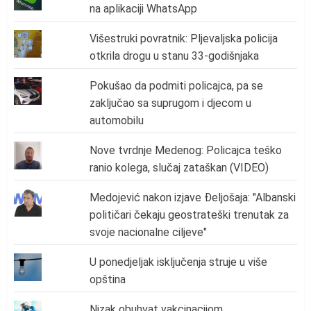
na aplikaciji WhatsApp
Višestruki povratnik: Pljevaljska policija
otkrila drogu u stanu 33-godišnjaka
Pokušao da podmiti policajca, pa se
zaključao sa suprugom i djecom u
automobilu
Nove tvrdnje Medenog: Policajca teško
ranio kolega, slučaj zataškan (VIDEO)
Medojević nakon izjave Đeljošaja: "Albanski
političari čekaju geostrateški trenutak za
svoje nacionalne ciljeve"
U ponedjeljak isključenja struje u više
opština
Nizak obuhvat vakcinacijom