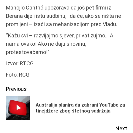
Manojlo Čantrić upozorava da još pet firmi iz
Berana dijeli istu sudbinu, i da će, ako se ništa ne
promijeni – izaći sa mehanizacijom pred Vladu.
“Kažu svi – razvijajmo sjever, privatizujmo… A
nama ovako! Ako ne daju sirovinu,
protestovaćemo!”
Izvor: RTCG
Foto: RCG
Continue
Previous
Reading
Australija planira da zabrani YouTube za
Pr
tinejdžere zbog štetnog sadržaja
po
Next