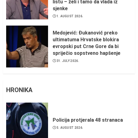
listu – želi i tamo da vlada iz
sjenke
1. AUGUST 2026.
Medojević: Đukanović preko
ultimatuma Hrvatske blokira
evropski put Crne Gore da bi
spriječio sopstveno hapšenje
31. JULY 2026.
HRONIKA
Policija protjerala 48 stranaca
5. AUGUST 2026.