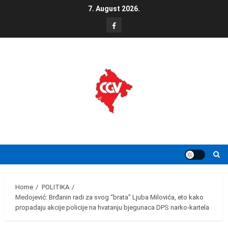
Skip
7. August 2026.
to
FB
content
Home
POLITIKA
Medojević: Brđanin radi za svog “brata” Ljuba Milovića, eto kako
propadaju akcije policije na hvatanju bjegunaca DPS narko-kartela