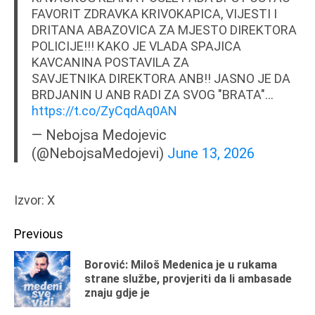
FAVORIT ZDRAVKA KRIVOKAPICA, VIJESTI I
DRITANA ABAZOVICA ZA MJESTO DIREKTORA
POLICIJE!!! KAKO JE VLADA SPAJICA
KAVCANINA POSTAVILA ZA
SAVJETNIKA DIREKTORA ANB!! JASNO JE DA
BRDJANIN U ANB RADI ZA SVOG "BRATA"…
https://t.co/ZyCqdAq0AN
— Nebojsa Medojevic
(@NebojsaMedojevi)
June 13, 2026
Izvor: X
Continue
Previous
Reading
Borović: Miloš Medenica je u rukama
Pr
strane službe, provjeriti da li ambasade
znaju gdje je
po