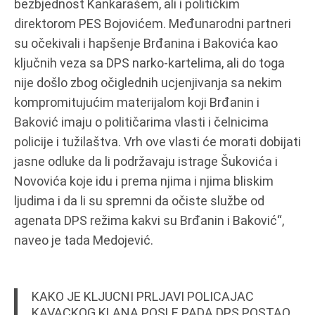
bezbjednost Kankarašem, ali i političkim
direktorom PES Bojovićem. Međunarodni partneri
su očekivali i hapšenje Brđanina i Bakovića kao
ključnih veza sa DPS narko-kartelima, ali do toga
nije došlo zbog očiglednih ucjenjivanja sa nekim
kompromitujućim materijalom koji Brđanin i
Baković imaju o političarima vlasti i čelnicima
policije i tužilaštva. Vrh ove vlasti će morati dobijati
jasne odluke da li podržavaju istrage Šukovića i
Novovića koje idu i prema njima i njima bliskim
ljudima i da li su spremni da očiste službe od
agenata DPS režima kakvi su Brđanin i Baković“,
naveo je tada Medojević.
KAKO JE KLJUCNI PRLJAVI POLICAJAC
KAVACKOG KLANA POSLE PADA DPS POSTAO