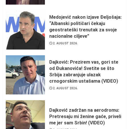
Medojević nakon izjave Đeljošaja:
“Albanski političari čekaju
geostrateški trenutak za svoje
nacionalne ciljeve”
2. AUGUST 2026.
Dajković: Prezirem vas, gori ste
od Đukanovića! Svetite se što
Srbija zabranjuje ulazak
crnogorskim ustašama (VIDEO)
2. AUGUST 2026.
Dajković zadržan na aerodromu:
Pretresaju mi ženine gaće, priveli
me jer sam Srbin! (VIDEO)