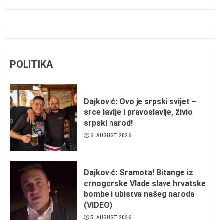
POLITIKA
Dajković: Ovo je srpski svijet –
srce lavlje i pravoslavlje, živio
srpski narod!
6. AUGUST 2026.
Dajković: Sramota! Bitange iz
crnogorske Vlade slave hrvatske
bombe i ubistva našeg naroda
(VIDEO)
5. AUGUST 2026.