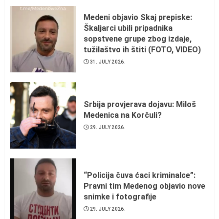
Medeni objavio Skaj prepiske:
Škaljarci ubili pripadnika
sopstvene grupe zbog izdaje,
tužilaštvo ih štiti (FOTO, VIDEO)
31. JULY 2026.
Srbija provjerava dojavu: Miloš
Medenica na Korčuli?
29. JULY 2026.
“Policija čuva ćaci kriminalce”:
Pravni tim Medenog objavio nove
snimke i fotografije
29. JULY 2026.