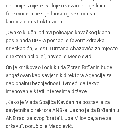
na ranije iznijete tvrdnje o vezama pojedinih
funkcionera bezbjednosnog sektora sa
kriminalnim strukturama.
„Ovako ključni prljavi policajac kavačkog klana
posle pada DPS-a postao je favorit Zdravka
Krivokapića, Vijesti i Dritana Abazovića za mjesto
direktora policije“, naveo je Medojević.
On je kritikovao i odluku da Zoran Brđanin bude
angažovan kao savjetnik direktora Agencije za
nacionalnu bezbjednost, tvrdeći da takvo
imenovanje šteti interesima države.
„Kako je Vlada Spajića Kavčanina postavila za
savjetnika direktora ANB-a! Jasno je da Brđanin u
ANB radi za svog ‘brata’ Ljuba Milovića, a ne za
državu“, poručio je Medojević.