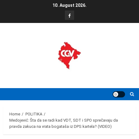
Skip
10. August 2026.
to
FB
content
Home
POLITIKA
Medojević: Šta da se radi kad VDT, SDT i SPO sprečavaju da
pravda zakuca na vrata bogataša iz DPS kartela? (VIDEO)