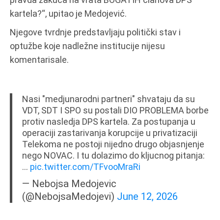
kartela?“, upitao je Medojević.
Njegove tvrdnje predstavljaju politički stav i
optužbe koje nadležne institucije nijesu
komentarisale.
Nasi "medjunarodni partneri" shvataju da su
VDT, SDT I SPO su postali DIO PROBLEMA borbe
protiv nasledja DPS kartela. Za postupanja u
operaciji zastarivanja korupcije u privatizaciji
Telekoma ne postoji nijedno drugo objasnjenje
nego NOVAC. I tu dolazimo do kljucnog pitanja:
…
pic.twitter.com/TFvooMraRi
— Nebojsa Medojevic
(@NebojsaMedojevi)
June 12, 2026