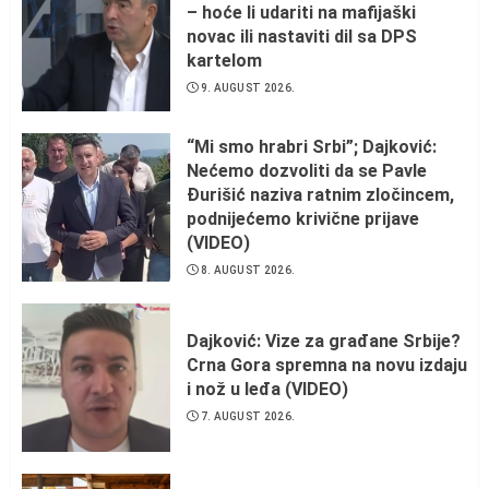
– hoće li udariti na mafijaški
novac ili nastaviti dil sa DPS
kartelom
9. AUGUST 2026.
“Mi smo hrabri Srbi”; Dajković:
Nećemo dozvoliti da se Pavle
Đurišić naziva ratnim zločincem,
podnijećemo krivične prijave
(VIDEO)
8. AUGUST 2026.
Dajković: Vize za građane Srbije?
Crna Gora spremna na novu izdaju
i nož u leđa (VIDEO)
7. AUGUST 2026.