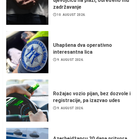
djevojčicu na plaži, određeno mu
zadržavanje
10. AUGUST 2026.
Uhapšena dva operativno
interesantna lica
9. AUGUST 2026.
Rožajac vozio pijan, bez dozvole i
registracije, pa izazvao udes
9. AUGUST 2026.
Azerbejdžancu 30 dana pritvora