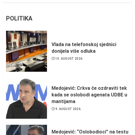
POLITIKA
Vlada na telefonskoj sjednici
donijela više odluka
10. AUGUST 2026.
Medojević: Crkva će ozdraviti tek
kada se oslobodi agenata UDBE u
mantijama
9. AUGUST 2026.
Medojević: “Oslobodioci” na testu