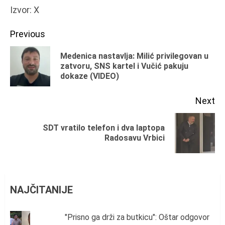
Izvor: X
Continue
Previous
Reading
Medenica nastavlja: Milić privilegovan u
Pr
zatvoru, SNS kartel i Vučić pakuju
dokaze (VIDEO)
po
Next
SDT vratilo telefon i dva laptopa
Next
Radosavu Vrbici
post:
NAJČITANIJE
"Prisno ga drži za butkicu": Oštar odgovor