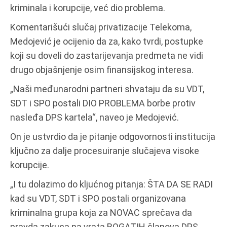
kriminala i korupcije, već dio problema.
Komentarišući slučaj privatizacije Telekoma,
Medojević je ocijenio da za, kako tvrdi, postupke
koji su doveli do zastarijevanja predmeta ne vidi
drugo objašnjenje osim finansijskog interesa.
„Naši međunarodni partneri shvataju da su VDT,
SDT i SPO postali DIO PROBLEMA borbe protiv
nasleđa DPS kartela“, naveo je Medojević.
On je ustvrdio da je pitanje odgovornosti institucija
ključno za dalje procesuiranje slučajeva visoke
korupcije.
„I tu dolazimo do kljućnog pitanja: ŠTA DA SE RADI
kad su VDT, SDT i SPO postali organizovana
kriminalna grupa koja za NOVAC sprečava da
pravda zakuca na vrata BOGATIH članova DPS