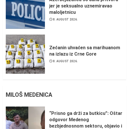
jer je seksualno uznemiravao
maloljetnicu
8. AUGUST 2026.
Zećanin uhvaćen sa marihuanom
na izlazu iz Crne Gore
8. AUGUST 2026.
MILOŠ MEDENICA
“Prisno ga drži za butkicu”: Oštar
odgovor Medenog
bezbjednosnom sektoru, objavio i