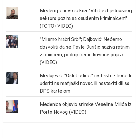
Medeni ponovo šokira: "Vrh bezbjednosnog
sektora pozira sa osuđenim kriminalcem"
(FOTO+VIDEO)
"Mi smo hrabri Srbi"; Dajković: Nećemo
dozvoliti da se Pavle Đurišić naziva ratnim
zločincem, podnijećemo krivične prijave
(VIDEO)
Medojević: "Oslobodioci" na testu - hoće li
udariti na mafijaški novac ili nastaviti dil sa
DPS kartelom
Medenica objavio snimke Veselina Milića iz
Porto Novog (VIDEO)