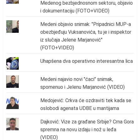
Medenog bezbjednosnom sektoru, objavio
i dokumentaciju (FOTO+VIDEO)
Medeni objavio snimak: "Pripadnici MUP-a
obezbjeđuju Vuksanovića, tu je i inspektor
iz slučaja Jelene Marjanović"
(FOTO+VIDEO)
Uhapšena dva operativno interesantna lica
Medeni najavio novi "ćaci" snimak,
spomenuo i Jelenu Marjanović (VIDEO)
Medojević: Crkva će ozdraviti tek kada se
oslobodi agenata UDBE u mantijama
Dajković: Vize za građane Srbije? Crna Gora
spremna na novu izdaju i nož u leđa
(VIDEO)