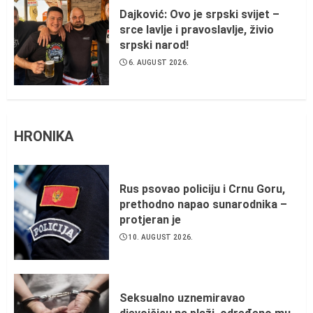
Dajković: Ovo je srpski svijet –
srce lavlje i pravoslavlje, živio
srpski narod!
6. AUGUST 2026.
HRONIKA
Rus psovao policiju i Crnu Goru,
prethodno napao sunarodnika –
protjeran je
10. AUGUST 2026.
Seksualno uznemiravao