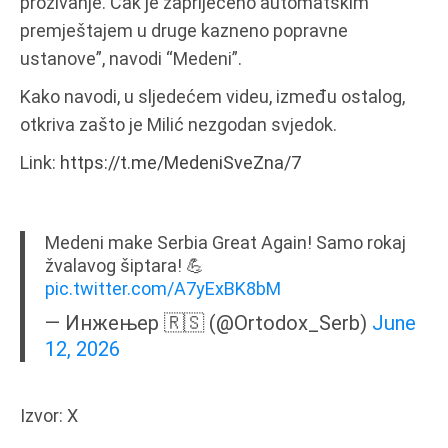
prozivanje. Čak je zaprijećeno automatskim
premještajem u druge kazneno popravne
ustanove”, navodi “Medeni”.
Kako navodi, u sljedećem videu, između ostalog,
otkriva zašto je Milić nezgodan svjedok.
Link:
https://t.me/MedeniSveZna/7
Medeni make Serbia Great Again! Samo rokaj
žvalavog šiptara! 💪
pic.twitter.com/A7yExBK8bM
— Инжењер 🇷🇸 (@Ortodox_Serb)
June
12, 2026
Izvor: X