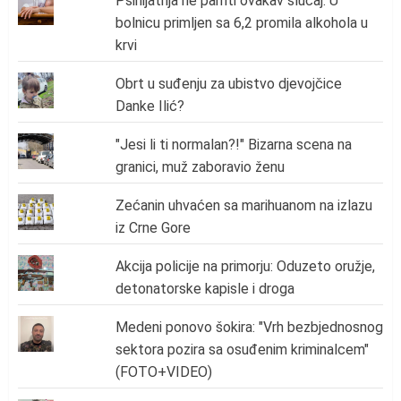
Psihijatrija ne pamti ovakav slučaj: U
bolnicu primljen sa 6,2 promila alkohola u
krvi
Obrt u suđenju za ubistvo djevojčice
Danke Ilić?
"Jesi li ti normalan?!" Bizarna scena na
granici, muž zaboravio ženu
Zećanin uhvaćen sa marihuanom na izlazu
iz Crne Gore
Akcija policije na primorju: Oduzeto oružje,
detonatorske kapisle i droga
Medeni ponovo šokira: "Vrh bezbjednosnog
sektora pozira sa osuđenim kriminalcem"
(FOTO+VIDEO)