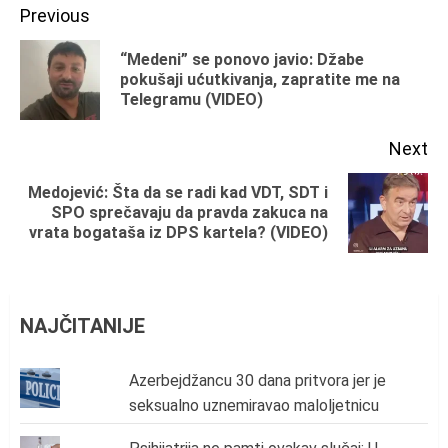
Continue
Previous
Reading
“Medeni” se ponovo javio: Džabe
Pr
pokušaji ućutkivanja, zapratite me na
Telegramu (VIDEO)
po
Next
Medojević: Šta da se radi kad VDT, SDT i
Next
SPO sprečavaju da pravda zakuca na
vrata bogataša iz DPS kartela? (VIDEO)
post:
NAJČITANIJE
Azerbejdžancu 30 dana pritvora jer je
seksualno uznemiravao maloljetnicu