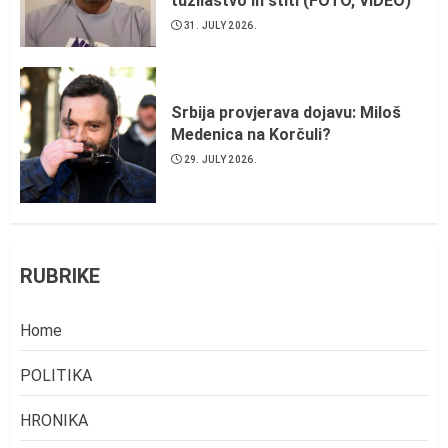
tužilaštvo ih štiti (FOTO, VIDEO)
31. JULY 2026.
Srbija provjerava dojavu: Miloš
Medenica na Korčuli?
29. JULY 2026.
RUBRIKE
Home
POLITIKA
HRONIKA