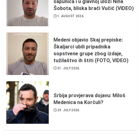
sapunica i u glavnoj ulozi Nina
Šobota, bliska braći Vučić (VIDEO)
1. AUGUST 2026.
Medeni objavio Skaj prepiske:
Škaljarci ubili pripadnika
sopstvene grupe zbog izdaje,
tužilaštvo ih štiti (FOTO, VIDEO)
31. JULY 2026.
Srbija provjerava dojavu: Miloš
Medenica na Korčuli?
29. JULY 2026.