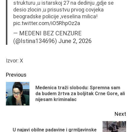
strukturu ,u istarskoj 27 na dedinju ,gdje se
desio zlocin ,u prisustvu prvog covjeka
beogradske policije ,veselina milica!
pic.twitter.com/iO5RhpOz2a
— MEDENI BEZ CENZURE
(@Istina134696)
June 2, 2026
Izvor: X
Continue
Previous
Reading
Medenica traži slobodu: Spremna sam
Pr
da budem žrtva za boljitak Crne Gore, ali
nijesam kriminalac
po
Next
U najavi obilne padavine i grmljavinske
Next