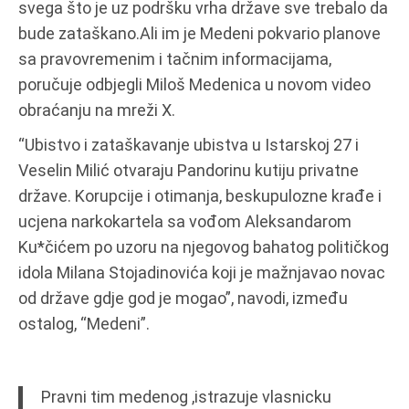
svega što je uz podršku vrha države sve trebalo da
bude zataškano.Ali im je Medeni pokvario planove
sa pravovremenim i tačnim informacijama,
poručuje odbjegli Miloš Medenica u novom video
obraćanju na mreži X.
“Ubistvo i zataškavanje ubistva u Istarskoj 27 i
Veselin Milić otvaraju Pandorinu kutiju privatne
države. Korupcije i otimanja, beskupulozne krađe i
ucjena narkokartela sa vođom Aleksandarom
Ku*čićem po uzoru na njegovog bahatog političkog
idola Milana Stojadinovića koji je mažnjavao novac
od države gdje god je mogao”, navodi, između
ostalog, “Medeni”.
Pravni tim medenog ,istrazuje vlasnicku