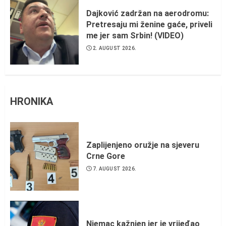
Dajković zadržan na aerodromu:
Pretresaju mi ženine gaće, priveli
me jer sam Srbin! (VIDEO)
2. AUGUST 2026.
HRONIKA
Zaplijenjeno oružje na sjeveru
Crne Gore
7. AUGUST 2026.
Njemac kažnjen jer je vrijeđao