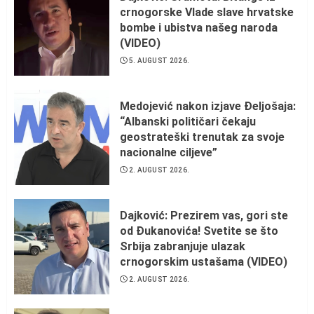
crnogorske Vlade slave hrvatske
bombe i ubistva našeg naroda
(VIDEO)
5. AUGUST 2026.
Medojević nakon izjave Đeljošaja:
“Albanski političari čekaju
geostrateški trenutak za svoje
nacionalne ciljeve”
2. AUGUST 2026.
Dajković: Prezirem vas, gori ste
od Đukanovića! Svetite se što
Srbija zabranjuje ulazak
crnogorskim ustašama (VIDEO)
2. AUGUST 2026.