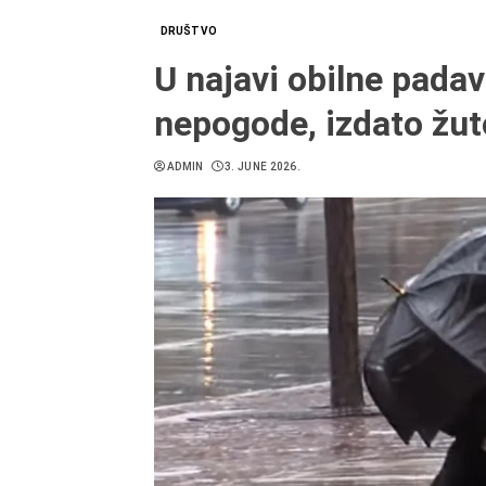
DRUŠTVO
U najavi obilne padav
nepogode, izdato žut
ADMIN
3. JUNE 2026.