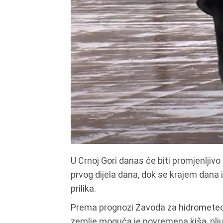
U Crnoj Gori danas će biti promjenlji
prvog dijela dana, dok se krajem dana
prilika.
Prema prognozi Zavoda za hidrometeoro
zemlje moguća je povremena kiša, pljus