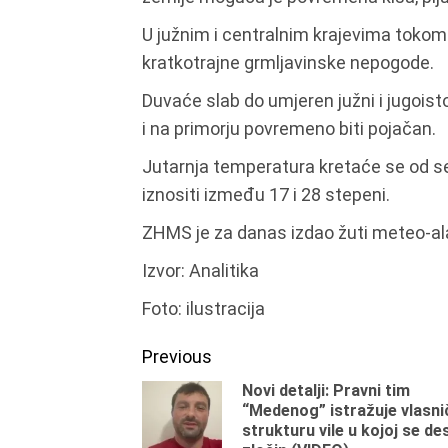
U južnim i centralnim krajevima tokom 
kratkotrajne grmljavinske nepogode.
Duvaće slab do umjeren južni i jugoisto
i na primorju povremeno biti pojačan.
Jutarnja temperatura kretaće se od s
iznositi između 17 i 28 stepeni.
ZHMS je za danas izdao žuti meteo-ala
Izvor: Analitika
Foto: ilustracija
Continue
Previous
Novi detalji: Pravni tim
Reading
“Medenog” istražuje vlasni
strukturu vile u kojoj se de