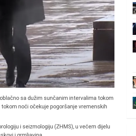
vo oblačno sa dužim sunčanim intervalima tokom
 i tokom noći očekuje pogoršanje vremenskih
logiju i seizmologiju (ZHMS), u većem dijelu
kovi i grmljavina.