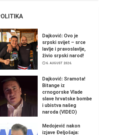
POLITIKA
Dajković: Ovo je
srpski svijet – srce
lavlje i pravoslavlje,
živio srpski narod!
6. AUGUST 2026.
Dajković: Sramota!
Bitange iz
crnogorske Vlade
slave hrvatske bombe
i ubistva našeg
naroda (VIDEO)
5. AUGUST 2026.
Medojević nakon
izjave Đeljošaja: