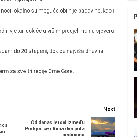
noći lokalno su moguće obilnije padavine, kao i
čni vjetar, dok će u višim predjelima na sjeveru
edam do 20 stepeni, dok će najviša dnevna
rm za sve tri regije Crne Gore.
Next
Od danas letovi između
čku
Previous
Next
Podgorice i Rima dva puta
sio
sedmično
post:
post: