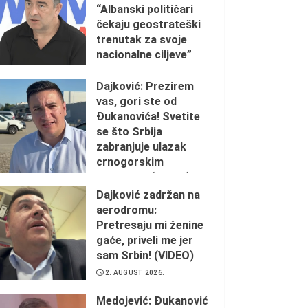
“Albanski političari
čekaju geostrateški
trenutak za svoje
nacionalne ciljeve”
2. AUGUST 2026.
Dajković: Prezirem
vas, gori ste od
Đukanovića! Svetite
se što Srbija
zabranjuje ulazak
crnogorskim
ustašama (VIDEO)
Dajković zadržan na
2. AUGUST 2026.
aerodromu:
Pretresaju mi ženine
gaće, priveli me jer
sam Srbin! (VIDEO)
2. AUGUST 2026.
Medojević: Đukanović