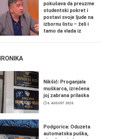
pokušava da preuzme
studentski pokret i
postavi svoje ljude na
izbornu listu – želi i
tamo da vlada iz
sjenke
1. AUGUST 2026.
HRONIKA
Nikšić: Proganjala
muškarca, izrečena
joj zabrana prilaska
6. AUGUST 2026.
Podgorica: Oduzeta
automatska puška,