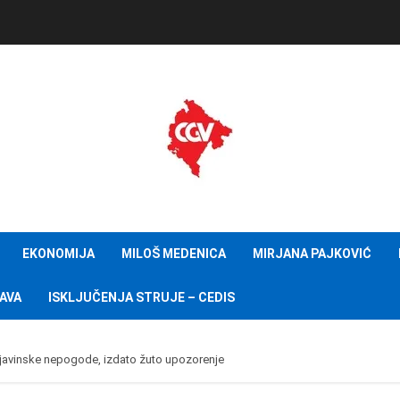
EKONOMIJA
MILOŠ MEDENICA
MIRJANA PAJKOVIĆ
AVA
ISKLJUČENJA STRUJE – CEDIS
mljavinske nepogode, izdato žuto upozorenje