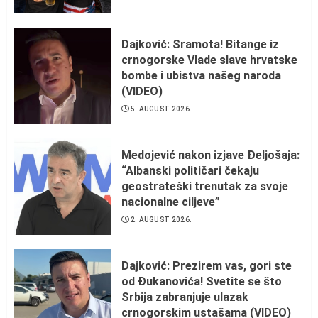
Dajković: Sramota! Bitange iz
crnogorske Vlade slave hrvatske
bombe i ubistva našeg naroda
(VIDEO)
5. AUGUST 2026.
Medojević nakon izjave Đeljošaja:
“Albanski političari čekaju
geostrateški trenutak za svoje
nacionalne ciljeve”
2. AUGUST 2026.
Dajković: Prezirem vas, gori ste
od Đukanovića! Svetite se što
Srbija zabranjuje ulazak
crnogorskim ustašama (VIDEO)