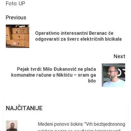
Foto: UP
Continue
Previous
Reading
Operativno interesantni Beranac će
Pr
odgovarati za šverc električnih bicikala
po
Next
Pejak tvrdi: Milo Đukanović ne plaća
Next
komunalne račune u Nikšiću – sram ga
bilo
post:
NAJČITANIJE
Medeni ponovo šokira: "Vrh bezbjednosnog