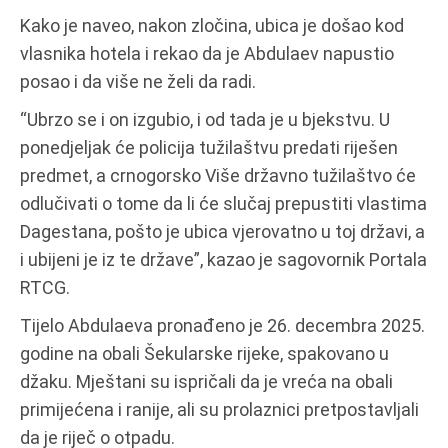
Kako je naveo, nakon zločina, ubica je došao kod
vlasnika hotela i rekao da je Abdulaev napustio
posao i da više ne želi da radi.
“Ubrzo se i on izgubio, i od tada je u bjekstvu. U
ponedjeljak će policija tužilaštvu predati riješen
predmet, a crnogorsko Više državno tužilaštvo će
odlučivati o tome da li će slučaj prepustiti vlastima
Dagestana, pošto je ubica vjerovatno u toj državi, a
i ubijeni je iz te države”, kazao je sagovornik Portala
RTCG.
Tijelo Abdulaeva pronađeno je 26. decembra 2025.
godine na obali Šekularske rijeke, spakovano u
džaku. Mještani su ispričali da je vreća na obali
primijećena i ranije, ali su prolaznici pretpostavljali
da je riječ o otpadu.