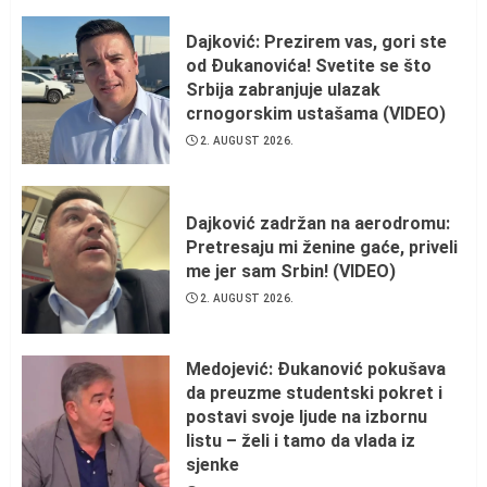
Dajković: Prezirem vas, gori ste
od Đukanovića! Svetite se što
Srbija zabranjuje ulazak
crnogorskim ustašama (VIDEO)
2. AUGUST 2026.
Dajković zadržan na aerodromu:
Pretresaju mi ženine gaće, priveli
me jer sam Srbin! (VIDEO)
2. AUGUST 2026.
Medojević: Đukanović pokušava
da preuzme studentski pokret i
postavi svoje ljude na izbornu
listu – želi i tamo da vlada iz
sjenke