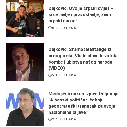
Dajković: Ovo je srpski svijet –
srce lavlje i pravoslavlje, živio
srpski narod!
6. AUGUST 2026.
Dajković: Sramota! Bitange iz
crnogorske Vlade slave hrvatske
bombe i ubistva našeg naroda
(VIDEO)
5. AUGUST 2026.
Medojević nakon izjave Đeljošaja:
“Albanski političari čekaju
geostrateški trenutak za svoje
nacionalne ciljeve”
2. AUGUST 2026.