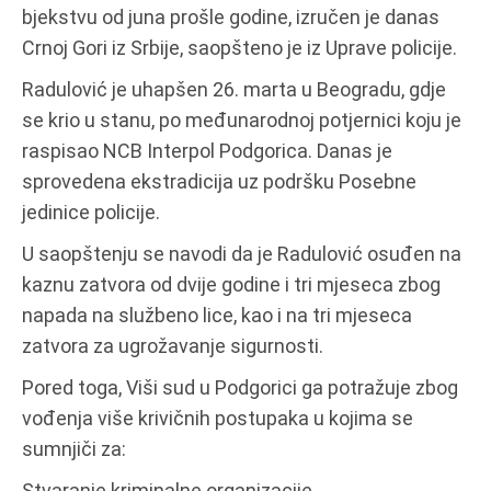
bjekstvu od juna prošle godine, izručen je danas
Crnoj Gori iz Srbije, saopšteno je iz Uprave policije.
Radulović je uhapšen 26. marta u Beogradu, gdje
se krio u stanu, po međunarodnoj potjernici koju je
raspisao NCB Interpol Podgorica. Danas je
sprovedena ekstradicija uz podršku Posebne
jedinice policije.
U saopštenju se navodi da je Radulović osuđen na
kaznu zatvora od dvije godine i tri mjeseca zbog
napada na službeno lice, kao i na tri mjeseca
zatvora za ugrožavanje sigurnosti.
Pored toga, Viši sud u Podgorici ga potražuje zbog
vođenja više krivičnih postupaka u kojima se
sumnjiči za:
Stvaranje kriminalne organizacije