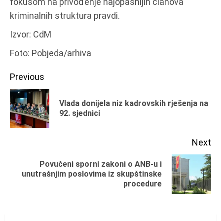
fokusom na privođenje najopasnijih članova
kriminalnih struktura pravdi.
Izvor: CdM
Foto: Pobjeda/arhiva
Continue
Previous
Reading
Vlada donijela niz kadrovskih rješenja na
Pr
92. sjednici
po
Next
Povučeni sporni zakoni o ANB-u i
Next
unutrašnjim poslovima iz skupštinske
procedure
post: