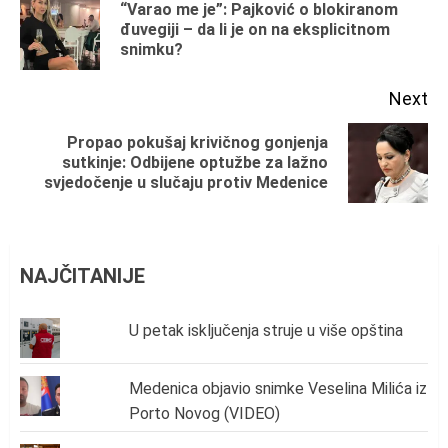
Reading
“Varao me je”: Pajković o blokiranom
Pr
đuvegiji – da li je on na eksplicitnom
snimku?
po
Next
Propao pokušaj krivičnog gonjenja
Next
sutkinje: Odbijene optužbe za lažno
svjedočenje u slučaju protiv Medenice
post:
NAJČITANIJE
U petak isključenja struje u više opština
Medenica objavio snimke Veselina Milića iz
Porto Novog (VIDEO)