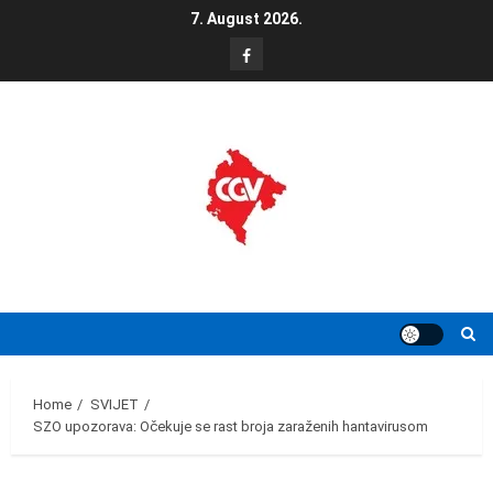
Skip
7. August 2026.
to
FB
content
Home
SVIJET
SZO upozorava: Očekuje se rast broja zaraženih hantavirusom