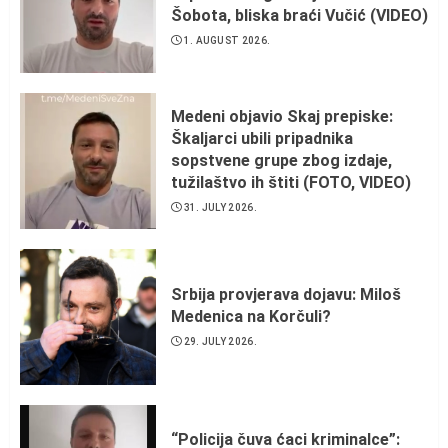
Šobota, bliska braći Vučić (VIDEO)
1. AUGUST 2026.
Medeni objavio Skaj prepiske:
Škaljarci ubili pripadnika
sopstvene grupe zbog izdaje,
tužilaštvo ih štiti (FOTO, VIDEO)
31. JULY 2026.
Srbija provjerava dojavu: Miloš
Medenica na Korčuli?
29. JULY 2026.
“Policija čuva ćaci kriminalce”: