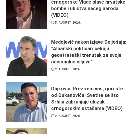
crnogorske Vlade slave hrvatske
bombe i ubistva našeg naroda
(VIDEO)
5. AUGUST 2026.
Medojević nakon izjave Đeljošaja:
“Albanski političari čekaju
geostrateški trenutak za svoje
nacionalne ciljeve”
2. AUGUST 2026.
Dajković: Prezirem vas, gori ste
od Đukanovića! Svetite se što
Srbija zabranjuje ulazak
crnogorskim ustašama (VIDEO)
2. AUGUST 2026.