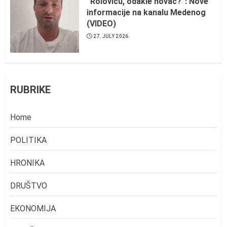
“Roloviću, odakle novac?”: Nove
informacije na kanalu Medenog
(VIDEO)
27. JULY 2026.
RUBRIKE
Home
POLITIKA
HRONIKA
DRUŠTVO
EKONOMIJA