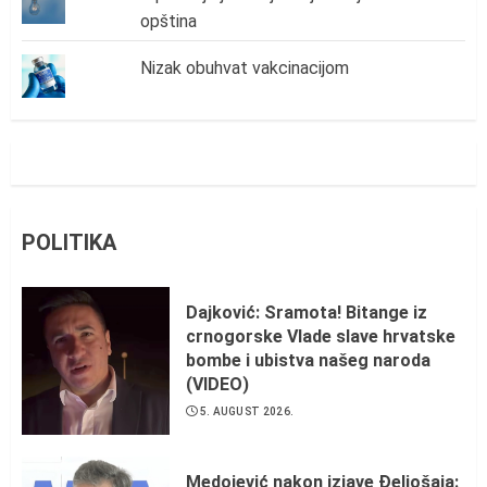
opština
Nizak obuhvat vakcinacijom
POLITIKA
Dajković: Sramota! Bitange iz
crnogorske Vlade slave hrvatske
bombe i ubistva našeg naroda
(VIDEO)
5. AUGUST 2026.
Medojević nakon izjave Đeljošaja: