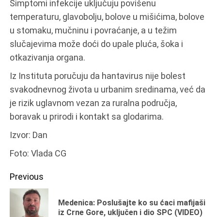
Simptomi infekcije uključuju povišenu
temperaturu, glavobolju, bolove u mišićima, bolove
u stomaku, mučninu i povraćanje, a u težim
slučajevima može doći do upale pluća, šoka i
otkazivanja organa.
Iz Instituta poručuju da hantavirus nije bolest
svakodnevnog života u urbanim sredinama, već da
je rizik uglavnom vezan za ruralna područja,
boravak u prirodi i kontakt sa glodarima.
Izvor: Dan
Foto: Vlada CG
Continue
Previous
Reading
Medenica: Poslušajte ko su ćaci mafijaši
Pr
iz Crne Gore, uključen i dio SPC (VIDEO)