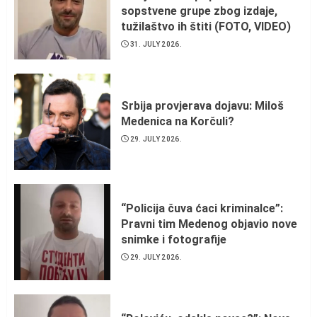
sopstvene grupe zbog izdaje,
tužilaštvo ih štiti (FOTO, VIDEO)
31. JULY 2026.
Srbija provjerava dojavu: Miloš
Medenica na Korčuli?
29. JULY 2026.
“Policija čuva ćaci kriminalce”:
Pravni tim Medenog objavio nove
snimke i fotografije
29. JULY 2026.