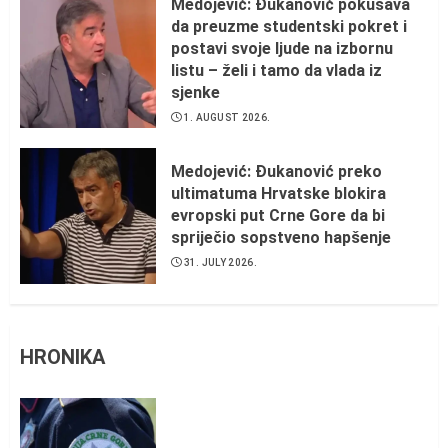
Medojević: Đukanović pokušava
da preuzme studentski pokret i
postavi svoje ljude na izbornu
listu – želi i tamo da vlada iz
sjenke
1. AUGUST 2026.
Medojević: Đukanović preko
ultimatuma Hrvatske blokira
evropski put Crne Gore da bi
spriječio sopstveno hapšenje
31. JULY 2026.
HRONIKA