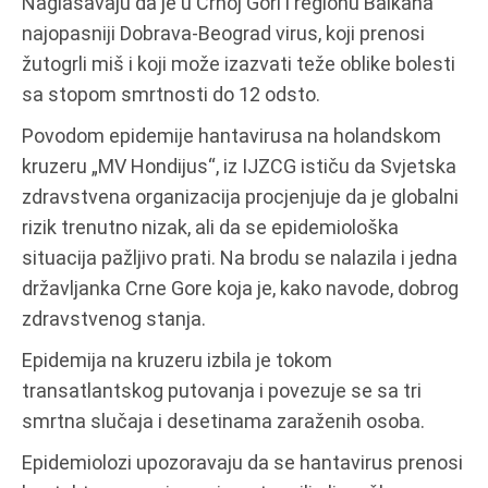
Naglašavaju da je u Crnoj Gori i regionu Balkana
najopasniji Dobrava-Beograd virus, koji prenosi
žutogrli miš i koji može izazvati teže oblike bolesti
sa stopom smrtnosti do 12 odsto.
Povodom epidemije hantavirusa na holandskom
kruzeru „MV Hondijus“, iz IJZCG ističu da Svjetska
zdravstvena organizacija procjenjuje da je globalni
rizik trenutno nizak, ali da se epidemiološka
situacija pažljivo prati. Na brodu se nalazila i jedna
državljanka Crne Gore koja je, kako navode, dobrog
zdravstvenog stanja.
Epidemija na kruzeru izbila je tokom
transatlantskog putovanja i povezuje se sa tri
smrtna slučaja i desetinama zaraženih osoba.
Epidemiolozi upozoravaju da se hantavirus prenosi