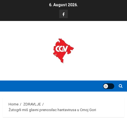
Skip
6. August 2026.
to
FB
content
Home
ZDRAVLJE
Žutogrli miš glavni prenosilac hantavirusa u Crnoj Gori