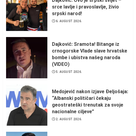
Dajković: Ovo je srpski svijet –
srce lavlje i pravoslavlje, živio
srpski narod!
6. AUGUST 2026.
Dajković: Sramota! Bitange iz
crnogorske Vlade slave hrvatske
bombe i ubistva našeg naroda
(VIDEO)
5. AUGUST 2026.
Medojević nakon izjave Đeljošaja:
“Albanski političari čekaju
geostrateški trenutak za svoje
nacionalne ciljeve”
2. AUGUST 2026.