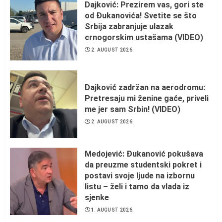
Dajković: Prezirem vas, gori ste
od Đukanovića! Svetite se što
Srbija zabranjuje ulazak
crnogorskim ustašama (VIDEO)
2. AUGUST 2026.
Dajković zadržan na aerodromu:
Pretresaju mi ženine gaće, priveli
me jer sam Srbin! (VIDEO)
2. AUGUST 2026.
Medojević: Đukanović pokušava
da preuzme studentski pokret i
postavi svoje ljude na izbornu
listu – želi i tamo da vlada iz
sjenke
1. AUGUST 2026.