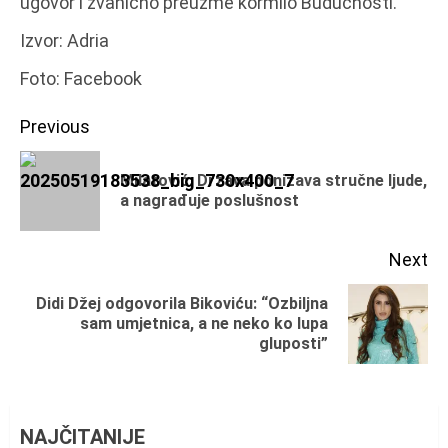
ugovor i zvanično preuzme kormilo Budućnosti.
Izvor: Adria
Foto: Facebook
Continue
Previous
Reading
Milatović: Država ponižava stručne ljude,
Pr
a nagrađuje poslušnost
po
Next
Didi Džej odgovorila Bikoviću: “Ozbiljna
Next
sam umjetnica, a ne neko ko lupa
gluposti”
post:
NAJČITANIJE