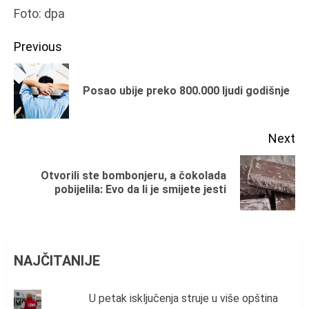
Foto: dpa
Continue
Previous
Reading
Pr
Posao ubije preko 800.000 ljudi godišnje
po
Next
Otvorili ste bombonjeru, a čokolada
Next
pobijelila: Evo da li je smijete jesti
post:
NAJČITANIJE
U petak isključenja struje u više opština