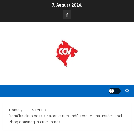
Skip
7. August 2026.
to
FB
content
Home
LIFESTYLE
“Igračka eksplodirala nakon 30 sekundi”: Roditeljima upućen apel
zbog opasnog internet trenda