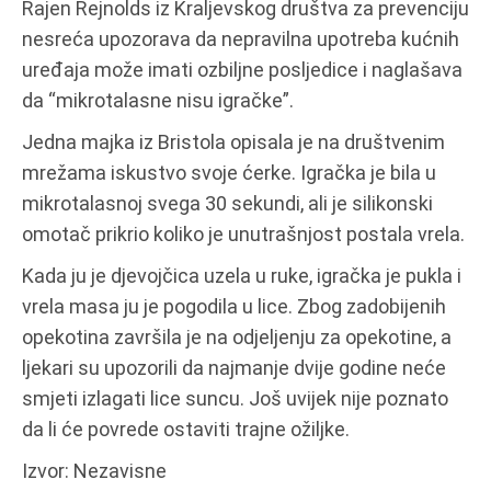
Rajen Rejnolds iz Kraljevskog društva za prevenciju
nesreća upozorava da nepravilna upotreba kućnih
uređaja može imati ozbiljne posljedice i naglašava
da “mikrotalasne nisu igračke”.
Jedna majka iz Bristola opisala je na društvenim
mrežama iskustvo svoje ćerke. Igračka je bila u
mikrotalasnoj svega 30 sekundi, ali je silikonski
omotač prikrio koliko je unutrašnjost postala vrela.
Kada ju je djevojčica uzela u ruke, igračka je pukla i
vrela masa ju je pogodila u lice. Zbog zadobijenih
opekotina završila je na odjeljenju za opekotine, a
ljekari su upozorili da najmanje dvije godine neće
smjeti izlagati lice suncu. Još uvijek nije poznato
da li će povrede ostaviti trajne ožiljke.
Izvor: Nezavisne