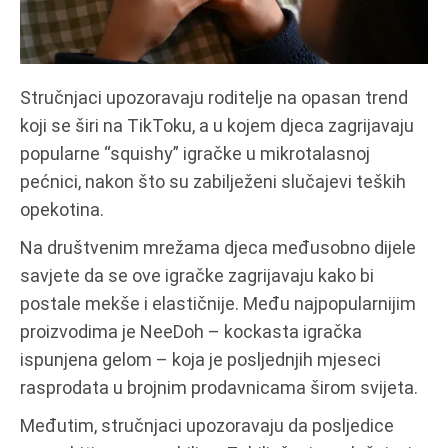
Stručnjaci upozoravaju roditelje na opasan trend
koji se širi na TikToku, a u kojem djeca zagrijavaju
popularne “squishy” igračke u mikrotalasnoj
pećnici, nakon što su zabilježeni slučajevi teških
opekotina.
Na društvenim mrežama djeca međusobno dijele
savjete da se ove igračke zagrijavaju kako bi
postale mekše i elastičnije. Među najpopularnijim
proizvodima je NeeDoh – kockasta igračka
ispunjena gelom – koja je posljednjih mjeseci
rasprodata u brojnim prodavnicama širom svijeta.
Međutim, stručnjaci upozoravaju da posljedice