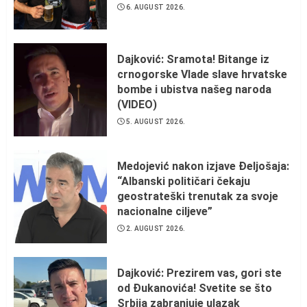
6. AUGUST 2026.
Dajković: Sramota! Bitange iz
crnogorske Vlade slave hrvatske
bombe i ubistva našeg naroda
(VIDEO)
5. AUGUST 2026.
Medojević nakon izjave Đeljošaja:
“Albanski političari čekaju
geostrateški trenutak za svoje
nacionalne ciljeve”
2. AUGUST 2026.
Dajković: Prezirem vas, gori ste
od Đukanovića! Svetite se što
Srbija zabranjuje ulazak